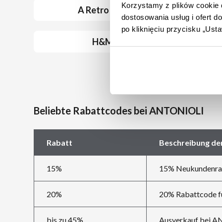
Korzystamy z plików cookie d
A Retro Tale
dostosowania usług i ofert 
po kliknięciu przycisku „Us
H&M
Beliebte Rabattcodes bei ANTONIOLI
Rabatt
Beschreibung de
15%
15% Neukundenra
20%
20% Rabattcode f
bis zu 45%
Ausverkauf bei 