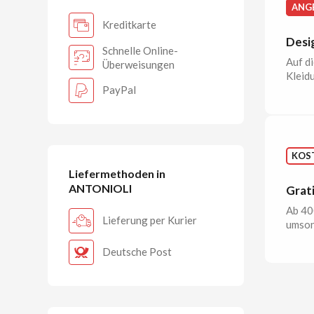
ANG
Kreditkarte
Desi
Schnelle Online-
Auf d
Überweisungen
Kleid
PayPal
KOS
Liefermethoden in
ANTONIOLI
Grat
Ab 40
Lieferung per Kurier
umson
Deutsche Post