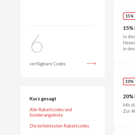
15%
15% 
6
In die
Newsl
in de
verfügbare Codes
20%
20% 
Kurz gesagt
Mit di
Alle Rabattcodes und
Zur A
Sonderangebote
Die beliebtesten Rabattcodes