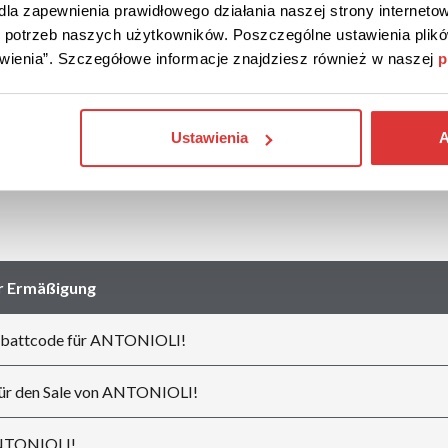
la zapewnienia prawidłowego działania naszej strony internetow
ARMANI
BonPrix
do potrzeb naszych użytkowników. Poszczególne ustawienia pli
tawienia”. Szczegółowe informacje znajdziesz również w naszej
p
Modivo
MAISON THREAD
Ustawienia
A
BIFFI
FRMODA
r Ermäßigung
battcode für ANTONIOLI!
ür den Sale von ANTONIOLI!
ANTONIOLI!