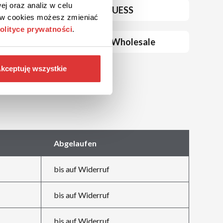
ej oraz analiz w celu
GUESS
ków cookies możesz zmieniać
olityce prywatności
.
S
LovelyWholesale
kceptuję wszystkie
Abgelaufen
bis auf Widerruf
bis auf Widerruf
bis auf Widerruf