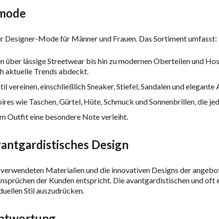
smode
er Designer-Mode für Männer und Frauen. Das Sortiment umfasst:
 über lässige Streetwear bis hin zu modernen Oberteilen und Ho
ch aktuelle Trends abdeckt.
l vereinen, einschließlich Sneaker, Stiefel, Sandalen und elegant
res wie Taschen, Gürtel, Hüte, Schmuck und Sonnenbrillen, die jed
m Outfit eine besondere Note verleiht.
antgardistisches Design
verwendeten Materialien und die innovativen Designs der angebot
 Ansprüchen der Kunden entspricht. Die avantgardistischen und of
duellen Stil auszudrücken.
antwortung