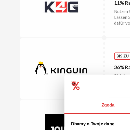
11% Ra
Nutzen S
Lassen S
dafür vo
BIS ZU
36% Ra
Richtig 
um bis z
Zgoda
GRATI
Dbamy o Twoje dane
Kosten