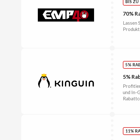
BIS ZU
70% Ra
Lassen S
Produkte
5% RA
5% Rab
Profitie
und In-G
Rabattc
11% R