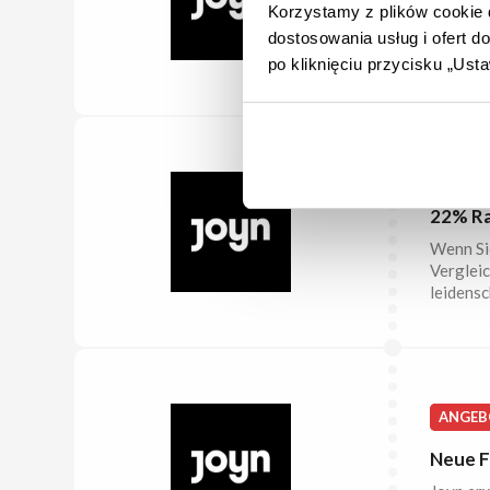
Korzystamy z plików cookie d
Dieser S
dostosowania usług i ofert 
Nutzen S
bezahlen
po kliknięciu przycisku „Us
22% R
22% Ra
Wenn Sie
Vergleic
leidensc
ANGEB
Neue Fi