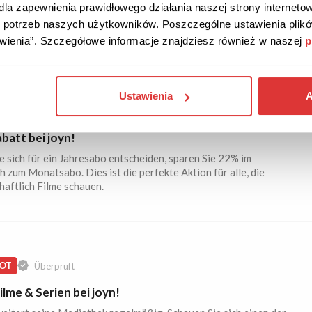
la zapewnienia prawidłowego działania naszej strony internetow
treamingdienst bietet einen kostenlosen Probezeitraum an.
do potrzeb naszych użytkowników. Poszczególne ustawienia pli
ie die Chance, Filme und Serien zu schauen, ohne dafür zu
.
tawienia”. Szczegółowe informacje znajdziesz również w naszej
p
Ustawienia
A
ABATT
AKTION
Überprüft
batt bei joyn!
 sich für ein Jahresabo entscheiden, sparen Sie 22% im
h zum Monatsabo. Dies ist die perfekte Aktion für alle, die
haftlich Filme schauen.
OT
Überprüft
lme & Serien bei joyn!