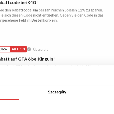
battcode bei K4G!
ie den Rabattcode, um bei zahlreichen Spielen 11% zu sparen.
ie sich diesen Code nicht entgehen. Geben Sie den Code in das
rgesehene Feld im Bestellkorb ein.
 36%
AKTION
Überprüft
batt auf GTA 6 bei Kinguin!
gesehen! GTA 6 das Spiel auf das jeder wartet ist bei Kinguin
u 36% günstiger. Lassen Sie sich die Chance nicht entgehen.
Szczegóły
S
AKTION
Überprüft
los streamen mit joyn!