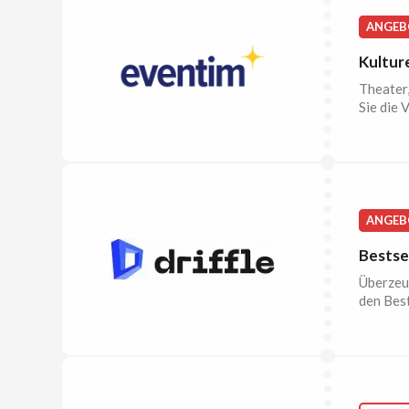
ANGEB
Kultur
Theater,
Sie die 
ANGEB
Bestsel
Überzeug
den Best