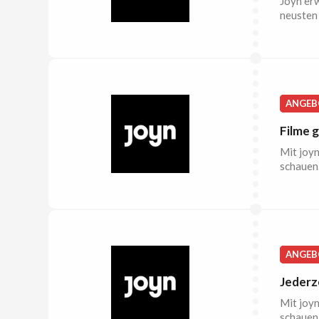
Joyn erw
neusten 
ANGEB
Filme g
Mit joyn
schauen.
ANGEB
Jederz
Mit joyn
schauen