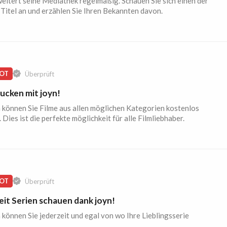
eitert seine Mediathek regelmäßig. Schauen Sie sich einen der
Titel an und erzählen Sie Ihren Bekannten davon.
OT
Überprüft
ucken mit joyn!
 können Sie Filme aus allen möglichen Kategorien kostenlos
 Dies ist die perfekte möglichkeit für alle Filmliebhaber.
OT
Überprüft
eit Serien schauen dank joyn!
 können Sie jederzeit und egal von wo Ihre Lieblingsserie
.