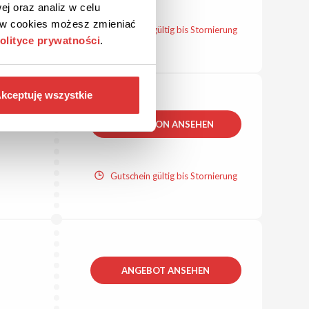
ej oraz analiz w celu
ków cookies możesz zmieniać
Gutschein gültig bis Stornierung
olityce prywatności
.
kceptuję wszystkie
DIE AKTION ANSEHEN
Gutschein gültig bis Stornierung
ANGEBOT ANSEHEN