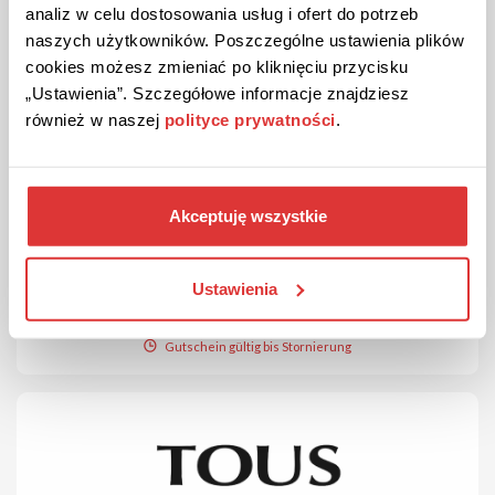
analiz w celu dostosowania usług i ofert do potrzeb
naszych użytkowników. Poszczególne ustawienia plików
cookies możesz zmieniać po kliknięciu przycisku
„Ustawienia”. Szczegółowe informacje znajdziesz
również w naszej
polityce prywatności
.
41% RABATT
AKTION
Überprüft
41% Rabatt auf ausgewählte Produkte bei TOUS!
Nutzen Sie die Gelegenheit und bestellen Sie Ihre
Lieblingsprodukte mit einem Rabatt in Höhe von 41%.
Akceptuję wszystkie
Ustawienia
DIE AKTION ANSEHEN
Gutschein gültig bis Stornierung