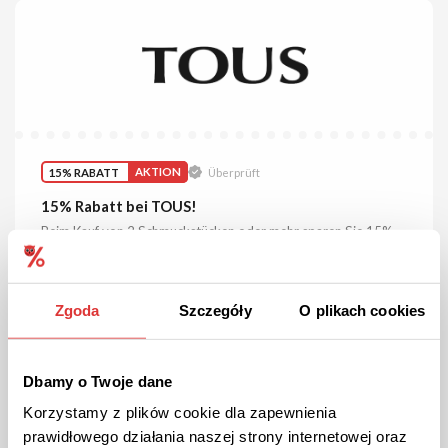
15% RABATT
AKTION
Überprüft
15% Rabatt bei TOUS!
Beim Kauf von 2 Schmuckstücken oder mehr sparen Sie 15%.
DIE AKTION ANSEHEN
Zgoda
Szczegóły
O plikach cookies
Gutschein gültig bis Stornierung
Dbamy o Twoje dane
Korzystamy z plików cookie dla zapewnienia
prawidłowego działania naszej strony internetowej oraz