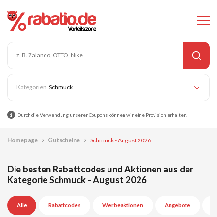
Schmuck
Durch die Verwendung unserer Coupons können wir eine Provision erhalten.
Homepage
Gutscheine
Schmuck - August 2026
Die besten Rabattcodes und Aktionen aus der
Kategorie Schmuck - August 2026
Alle
Rabattcodes
Werbeaktionen
Angebote
A