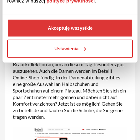
również w naszej
polityce prywatności
.
Warum ein Blick in den Betelli-
Shop?
Akceptuję wszystkie
Im Betelli Online Shop finden Sie Schuhe für
verschiedene Anlässe. Hier können Sie z.B. Schuhwerk
für das Büro kaufen. Betelli hat auch einen Bereich für
Ustawienia
Freizeitschuhe und Sportschuhe. Steht bei Ihnen eine
Hochzeit an? Schauen Sie sich die Vorschläge in der
Brautkollektion an, um an diesem Tag besonders gut
auszusehen. Auch die Damen werden im Betelli
Online-Shop fündig. In der Damenabteilung gibt es
eine große Auswahl an Halbschuhen und
Sportschuhen auf einem Plateau. Möchten Sie sich ein
paar Zentimeter mehr gönnen und dabei nicht auf
Komfort verzichten? Jetzt ist es möglich! Gehen Sie
zu betelli.de und kaufen Sie die Schuhe, die Sie gerne
tragen werden.