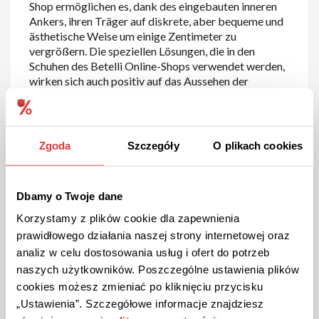
Shop ermöglichen es, dank des eingebauten inneren
Ankers, ihren Träger auf diskrete, aber bequeme und
ästhetische Weise um einige Zentimeter zu
vergrößern. Die speziellen Lösungen, die in den
Schuhen des Betelli Online-Shops verwendet werden,
wirken sich auch positiv auf das Aussehen der
gesamten Silhouette aus: Sie machen den Rücken
gerader und den Hals länger. Möchten Sie tadellos
aussehen? Werfen Sie einen Blick auf betelli.de und
entdecken Sie die
Angebote
von Betelli. Profitieren
Zgoda
Szczegóły
O plikach cookies
Sie von den Schnäppchen, die es hier gibt und
genießen Sie einen erfolgreichen Einkauf!
Dbamy o Twoje dane
Korzystamy z plików cookie dla zapewnienia
prawidłowego działania naszej strony internetowej oraz
analiz w celu dostosowania usług i ofert do potrzeb
naszych użytkowników. Poszczególne ustawienia plików
cookies możesz zmieniać po kliknięciu przycisku
„Ustawienia”. Szczegółowe informacje znajdziesz