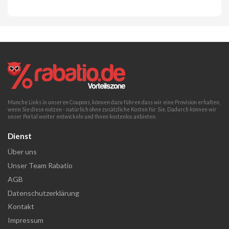
Manche Links in unseren Coupons, können dazu führen dass wir eine Provision erhalten,
wenn Sie diese nutzen - natürlich ohne zusätzliche Kosten für Sie. Dadurch können wir
unser Portal weiter entwickeln und Ihnen kostenlos anbieten.
Dienst
Über uns
Unser Team Rabatio
AGB
Datenschutzerklärung
Kontakt
Impressum