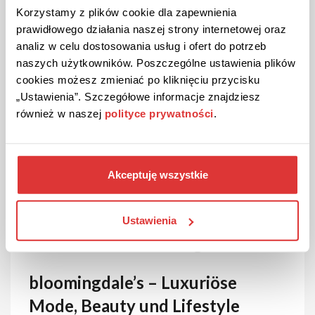
Korzystamy z plików cookie dla zapewnienia
Einzelheiten zu den Rabatten
prawidłowego działania naszej strony internetowej oraz
analiz w celu dostosowania usług i ofert do potrzeb
Aktuelle Sonderangebote:
1
naszych użytkowników. Poszczególne ustawienia plików
Alle Gutscheine:
6
cookies możesz zmieniać po kliknięciu przycisku
„Ustawienia”. Szczegółowe informacje znajdziesz
Größter Rabatt:
75 %
również w naszej
polityce prywatności
.
Letzte Aktualisierung:
07.08.2026
Akceptuję wszystkie
Ustawienia
Über bloomingdale's
bloomingdale’s – Luxuriöse
Mode, Beauty und Lifestyle