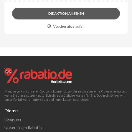
DIE AKTION ANSEHEN
Voucher abgelaufen
Manche Links in unseren Coupons, können dazu führen dass wir eine Provision erhalten,
wenn Sie diese nutzen - natürlich ohne zusätzliche Kosten für Sie. Dadurch können wir
unser Portal weiter entwickeln und Ihnen kostenlos anbieten.
Dienst
Über uns
Unser Team Rabatio