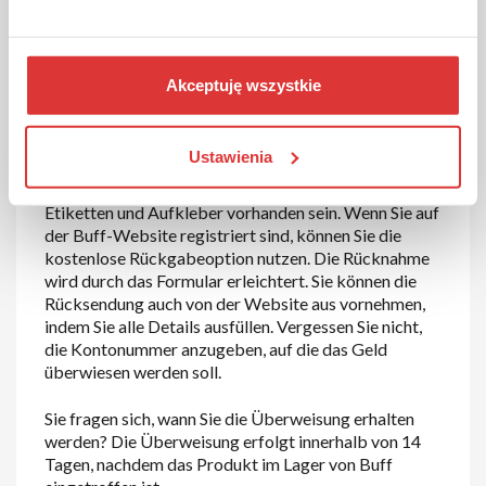
Waren zurückgeben?
Wenn das Produkt, das Sie bei Buff bestellt haben,
Akceptuję wszystkie
nicht Ihren Erwartungen entsprochen hat, können Sie
es innerhalb von 30 Tagen nach Erhalt des Pakets
zurückgeben. Beachten Sie, dass die
Ustawienia
zurückgesendete Ware nicht schmutzig, beschädigt
oder abgenutzt sein darf. Außerdem müssen alle
Etiketten und Aufkleber vorhanden sein. Wenn Sie auf
der Buff-Website registriert sind, können Sie die
kostenlose Rückgabeoption nutzen. Die Rücknahme
wird durch das Formular erleichtert. Sie können die
Rücksendung auch von der Website aus vornehmen,
indem Sie alle Details ausfüllen. Vergessen Sie nicht,
die Kontonummer anzugeben, auf die das Geld
überwiesen werden soll.
Sie fragen sich, wann Sie die Überweisung erhalten
werden? Die Überweisung erfolgt innerhalb von 14
Tagen, nachdem das Produkt im Lager von Buff