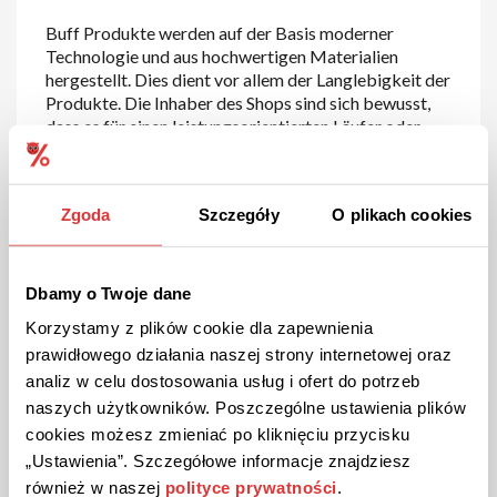
Buff Produkte werden auf der Basis moderner
Technologie und aus hochwertigen Materialien
hergestellt. Dies dient vor allem der Langlebigkeit der
Produkte. Die Inhaber des Shops sind sich bewusst,
dass es für einen leistungsorientierten Läufer oder
Radfahrer nichts Schlimmeres gibt als Sportzubehör,
das sich schnell abnutzt. Deshalb setzen sie auf hohe
Qualität, Langlebigkeit, Umweltfreundlichkeit und
Zgoda
Szczegóły
O plikach cookies
Komfort für den Athleten.
All diese Stärken der Produkte von Buff bedeuten,
dass das Sortiment natürlich nicht das billigste auf
Dbamy o Twoje dane
dem Markt ist, aber mit
Rabattcodes oder
Korzystamy z plików cookie dla zapewnienia
Sonderangeboten bei Buff
können Sie die Kosten
prawidłowego działania naszej strony internetowej oraz
für Ihre Einkäufe erheblich reduzieren und hohe
analiz w celu dostosowania usług i ofert do potrzeb
Qualität zu einem erschwinglichen Preis genießen.
Deshalb ermutigen wir Sie, die
Rabatte
auf unserem
naszych użytkowników. Poszczególne ustawienia plików
Portal im Auge zu behalten.
cookies możesz zmieniać po kliknięciu przycisku
„Ustawienia”. Szczegółowe informacje znajdziesz
Wie kann ich bei Buff gekaufte
również w naszej
polityce prywatności
.