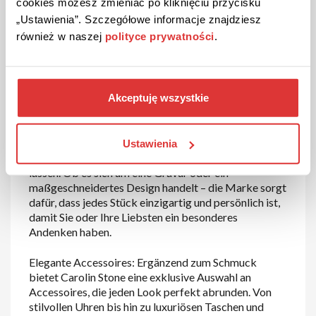
cookies możesz zmieniać po kliknięciu przycisku
ihre feine Verarbeitung und hochwertige Materialien
„Ustawienia”. Szczegółowe informacje znajdziesz
bekannt sind. Das Sortiment umfasst funkelnde
również w naszej
polityce prywatności
.
Halsketten, filigrane Armbänder, elegante Ohrringe
und auffällige Ringe, die perfekt für jeden Anlass
geeignet sind. Jedes Schmuckstück wird mit größter
Sorgfalt hergestellt, um höchste Qualität und zeitlose
Akceptuję wszystkie
Schönheit zu gewährleisten.
Personalisierte Schmuckstücke: Neben der
Standardkollektion bietet Carolin Stone auch die
Ustawienia
Möglichkeit, Schmuckstücke individuell anpassen zu
lassen. Ob es sich um eine Gravur oder ein
maßgeschneidertes Design handelt – die Marke sorgt
dafür, dass jedes Stück einzigartig und persönlich ist,
damit Sie oder Ihre Liebsten ein besonderes
Andenken haben.
Elegante Accessoires: Ergänzend zum Schmuck
bietet Carolin Stone eine exklusive Auswahl an
Accessoires, die jeden Look perfekt abrunden. Von
stilvollen Uhren bis hin zu luxuriösen Taschen und