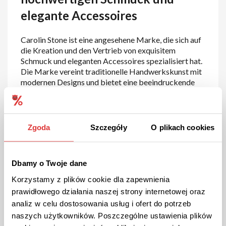
elegante Accessoires
Carolin Stone ist eine angesehene Marke, die sich auf
die Kreation und den Vertrieb von exquisitem
Schmuck und eleganten Accessoires spezialisiert hat.
Die Marke vereint traditionelle Handwerkskunst mit
modernen Designs und bietet eine beeindruckende
Kollektion an Schmuckstücken, die sowohl zeitlos als
auch stilvoll sind. Ob Sie auf der Suche nach einem
besonderen Geschenk oder einem neuen
Lieblingsstück für Ihre Sammlung sind – bei Carolin
Zgoda
Szczegóły
O plikach cookies
Stone finden Sie hochwertigen Schmuck, der Ihre
Persönlichkeit unterstreicht.
Dbamy o Twoje dane
Umfangreiches Sortiment an
Korzystamy z plików cookie dla zapewnienia
Schmuck und Accessoires
prawidłowego działania naszej strony internetowej oraz
analiz w celu dostosowania usług i ofert do potrzeb
Exquisite Schmuckkollektion: Carolin Stone bietet
naszych użytkowników. Poszczególne ustawienia plików
eine vielfältige Auswahl an Schmuckstücken, die für