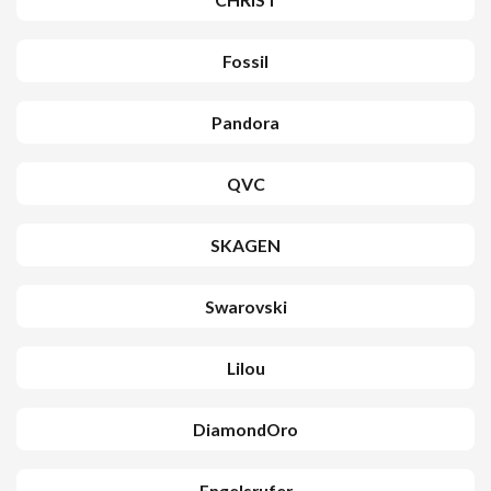
Fossil
Pandora
QVC
SKAGEN
Swarovski
Lilou
DiamondOro
Engelsrufer