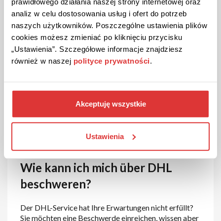
prawidłowego działania naszej strony internetowej oraz
analiz w celu dostosowania usług i ofert do potrzeb
naszych użytkowników. Poszczególne ustawienia plików
DHL-Rabattcode und
cookies możesz zmieniać po kliknięciu przycisku
Sonderangebote
„Ustawienia”. Szczegółowe informacje znajdziesz
również w naszej
polityce prywatności
.
Möchten Sie beim Versand mit DHL Geld sparen?
Verwenden Sie den Rabattcode von unserem Portal.
Geben Sie einfach den DHL-Rabattcode beim
Abschluss Ihrer Bestellung in das dafür vorgesehene
Akceptuję wszystkie
Feld ein und der zu zahlende Betrag wird automatisch
reduziert. Es lohnt sich auch, die DHL-Aktionen und
DHL-Rabatte zu verfolgen, um von Rabatten auf
Ustawienia
verschiedene DHL-Dienstleistungen zu profitieren.
Wie kann ich mich über DHL
beschweren?
Der DHL-Service hat Ihre Erwartungen nicht erfüllt?
Sie möchten eine Beschwerde einreichen, wissen aber