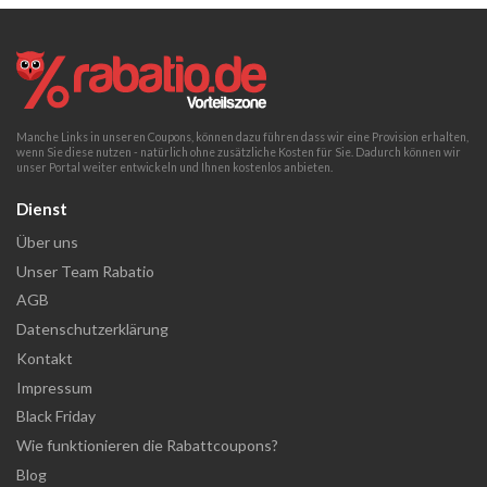
Manche Links in unseren Coupons, können dazu führen dass wir eine Provision erhalten,
wenn Sie diese nutzen - natürlich ohne zusätzliche Kosten für Sie. Dadurch können wir
unser Portal weiter entwickeln und Ihnen kostenlos anbieten.
Dienst
Über uns
Unser Team Rabatio
AGB
Datenschutzerklärung
Kontakt
Impressum
Black Friday
Wie funktionieren die Rabattcoupons?
Blog