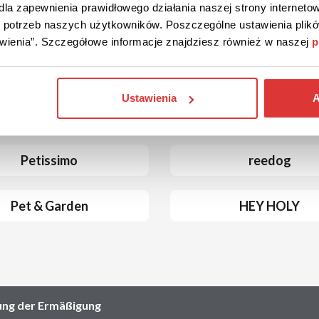
la zapewnienia prawidłowego działania naszej strony internetow
do potrzeb naszych użytkowników. Poszczególne ustawienia pli
tawienia”. Szczegółowe informacje znajdziesz również w naszej
p
Ustawienia
A
Geschäften
Petissimo
reedog
Pet & Garden
HEY HOLY
ung der Ermäßigung