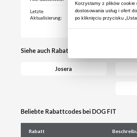
Korzystamy z plików cookie d
dostosowania usług i ofert 
Letzte
08.08.2026
Aktualisierung:
po kliknięciu przycisku „Us
Siehe auch Rabattcoupons bei ähnlichen 
Josera
Beliebte Rabattcodes bei DOG FIT
Rabatt
Beschreib