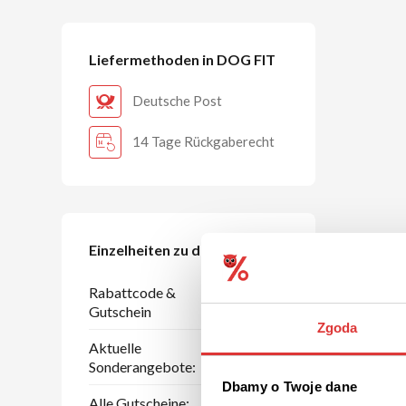
Liefermethoden in DOG FIT
Deutsche Post
14 Tage Rückgaberecht
Einzelheiten zu den Rabatten
Rabattcode &
2
Gutschein
Zgoda
Aktuelle
1
Sonderangebote:
Dbamy o Twoje dane
Alle Gutscheine:
5