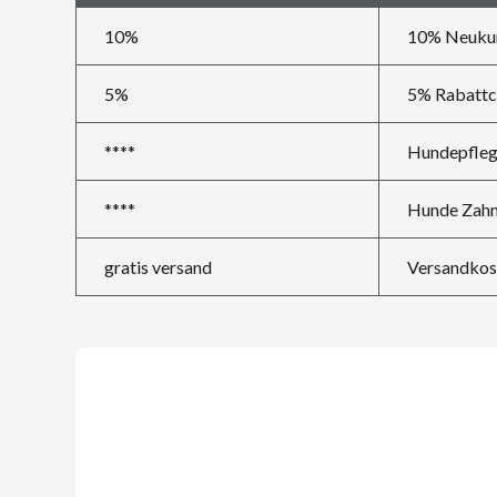
10%
10% Neukun
5%
5% Rabattc
****
Hundepfleg
****
Hunde Zahn
gratis versand
Versandkost