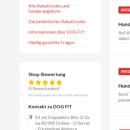
Alle Rabattcodes und
ANG
Sonderangebote
Die beliebtesten Rabattcodes
Hund
Informationen über DOG FIT
Auf di
dabei 
Häufig gestellte Fragen
ANG
Shop-Bewertung
Hund
(5 Bewertungen)
Auch T
Beurteilungen werden nicht überprüft
passe
Kontakt zu DOG FIT
Ed. els Esquiadors Bloc D 2o
1a AD300 Ordino - El Serrat
- Fürstentum Andorra