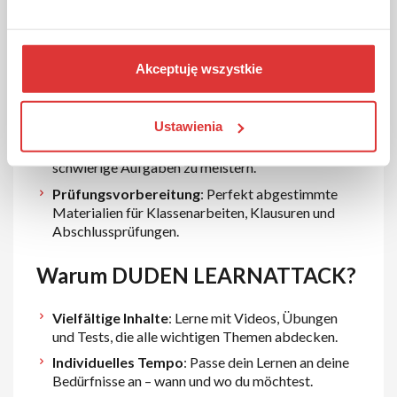
Interaktive Lernvideos
: Verständliche
Erklärungen zu Themen aus Mathematik, Deutsch,
Englisch, Naturwissenschaften und mehr.
Übungsaufgaben und Tests
: Festige dein Wissen
Akceptuję wszystkie
mit umfangreichen Übungen, die speziell auf die
Schuljahre und Lernziele abgestimmt sind.
Ustawienia
Schritt-für-Schritt-Lösungen
: Konkrete
Anleitungen und Lösungswege helfen dir, auch
schwierige Aufgaben zu meistern.
Prüfungsvorbereitung
: Perfekt abgestimmte
Materialien für Klassenarbeiten, Klausuren und
Abschlussprüfungen.
Warum DUDEN LEARNATTACK?
Vielfältige Inhalte
: Lerne mit Videos, Übungen
und Tests, die alle wichtigen Themen abdecken.
Individuelles Tempo
: Passe dein Lernen an deine
Bedürfnisse an – wann und wo du möchtest.