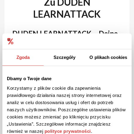
Zu DUDEN
LEARNATTACK
DUDEN LEARNATTACK – Deine
Lernplattform für bessere Noten
Zgoda
Szczegóły
O plikach cookies
DUDEN LEARNATTACK ist die ideale
Unterstützung für Schüler, die ihre schulischen
Leistungen verbessern möchten. Mit interaktiven
Lernvideos, Übungsaufgaben und Schritt-für-Schritt-
Dbamy o Twoje dane
Lösungen deckt die Plattform alle wichtigen
Korzystamy z plików cookie dla zapewnienia
Schulfächer ab und hilft Schülern, effizient und gezielt
prawidłowego działania naszej strony internetowej oraz
zu lernen.
analiz w celu dostosowania usług i ofert do potrzeb
Das bietet DUDEN
naszych użytkowników. Poszczególne ustawienia plików
cookies możesz zmieniać po kliknięciu przycisku
LEARNATTACK
„Ustawienia”. Szczegółowe informacje znajdziesz
również w naszej
polityce prywatności
.