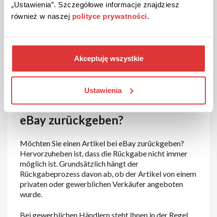
„Ustawienia”. Szczegółowe informacje znajdziesz
eBay legt großen Wert auf die Qualität der
również w naszej
polityce prywatności
.
angebotenen Produkte und die Zufriedenheit seiner
Kunden. Alle Artikel werden sorgfältig ausgewählt
und unterliegen strengen Qualitätskontrollen, um
sicherzustellen, dass sie den hohen Standards von
Akceptuję wszystkie
eBay entsprechen. Das Unternehmen ist bestrebt, die
Erwartungen seiner Kunden zu übertreffen und ein
erstklassiges Einkaufserlebnis zu bieten.
Ustawienia
Wie kann man einen Artikel bei
eBay zurückgeben?
Möchten Sie einen Artikel bei eBay zurückgeben?
Hervorzuheben ist, dass die Rückgabe nicht immer
möglich ist. Grundsätzlich hängt der
Rückgabeprozess davon ab, ob der Artikel von einem
privaten oder gewerblichen Verkäufer angeboten
wurde.
Bei gewerblichen Händlern steht Ihnen in der Regel