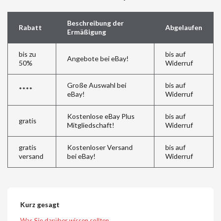
Beschreibung der
Rabatt
Abgelaufen
Ermäßigung
bis zu
bis auf
Angebote bei eBay!
50%
Widerruf
Große Auswahl bei
bis auf
****
eBay!
Widerruf
Kostenlose eBay Plus
bis auf
gratis
Mitgliedschaft!
Widerruf
gratis
Kostenloser Versand
bis auf
versand
bei eBay!
Widerruf
Kurz gesagt
Was Sie darüber wissen sollten