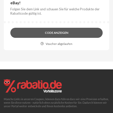
eBay!
Folgen Sie dem Link und schauen Sie für welche Produkte der
Rabattcode gültig ist.
CODE ANZEIGEN
Voucher abgelaufen
Manche Links in unseren Coupons, können dazu führen dass wir eine Provision erhalten,
wenn Sie diese nutzen - natürlich ohne zusätzliche Kosten für Sie. Dadurch können wir
unser Portal weiter entwickeln und Ihnen kostenlos anbieten.