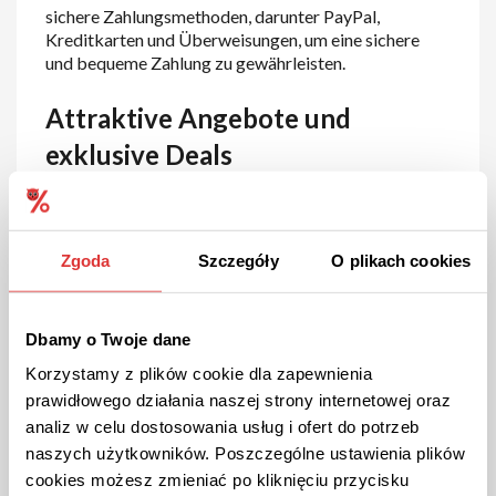
sichere Zahlungsmethoden, darunter PayPal,
Kreditkarten und Überweisungen, um eine sichere
und bequeme Zahlung zu gewährleisten.
Attraktive Angebote und
exklusive Deals
eBay ist bekannt für seine attraktiven Angebote und
exklusiven Deals. Die Plattform bietet regelmäßig
Sonderaktionen, Rabatte und exklusive Deals, die es
Zgoda
Szczegóły
O plikach cookies
den Käufern ermöglichen, hochwertige Produkte zu
besonders günstigen Preisen zu erwerben. Durch
regelmäßige Updates und Newsletter bleiben die
Dbamy o Twoje dane
Kunden stets über die neuesten Produkte und
Angebote informiert.
Korzystamy z plików cookie dla zapewnienia
prawidłowego działania naszej strony internetowej oraz
Engagement für Qualität und
analiz w celu dostosowania usług i ofert do potrzeb
naszych użytkowników. Poszczególne ustawienia plików
Kundenzufriedenheit
cookies możesz zmieniać po kliknięciu przycisku