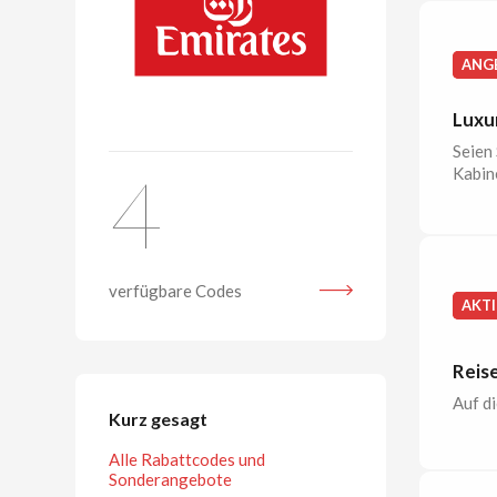
ANG
Luxur
Seien 
4
Kabin
verfügbare Codes
AKT
Reis
Auf d
Kurz gesagt
Alle Rabattcodes und
Sonderangebote