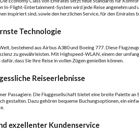
: Die Economy Class von Emirates setzt neue Standards für Komfo
n In-Flight-Entertainment-System wird jede Reise angenehm und u
n inspiriert sind, sowie den herzlichen Service, für den Emirates b
rnste Technologie
 Welt, bestehend aus Airbus A380 und Boeing 777. Diese Flugzeuge
izienz zu gewährleisten. Mit Highspeed-WLAN, einem der umfang
dafür, dass Sie Ihre Reise in vollen Zügen genießen können.
essliche Reiseerlebnisse
ner Passagiere. Die Fluggesellschaft bietet eine breite Palette an
ich gestalten. Dazu gehören bequeme Buchungsoptionen, ein einf
e.
nd exzellenter Kundenservice