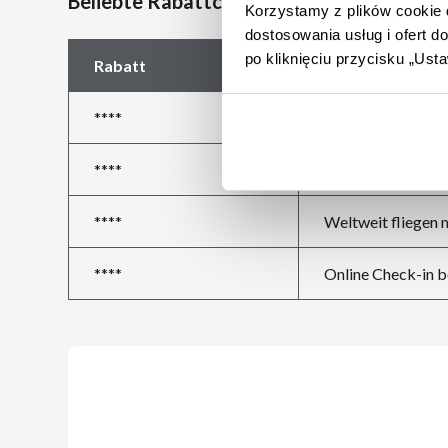
Beliebte Rabattcodes bei Emirates
Korzystamy z plików cookie d
dostosowania usług i ofert 
po kliknięciu przycisku „Us
Rabatt
Beschreibung de
****
Luxuriös fliegen m
****
Reisen mit Emirat
****
Weltweit fliegen 
****
Online Check-in b