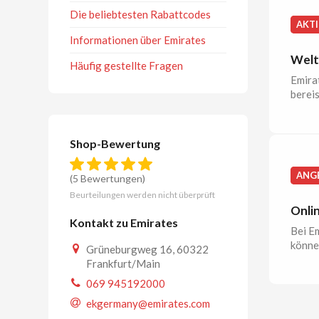
Die beliebtesten Rabattcodes
AKT
Informationen über Emirates
Weltw
Häufig gestellte Fragen
Emira
bereis
Shop-Bewertung
ANG
(5 Bewertungen)
Beurteilungen werden nicht überprüft
Onlin
Kontakt zu Emirates
Bei Em
könne
Grüneburgweg 16, 60322
Frankfurt/Main
069 945192000
ekgermany@emirates.com