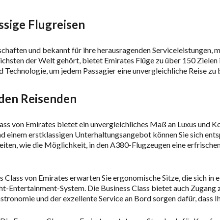
ssige Flugreisen
lschaften und bekannt für ihre herausragenden Serviceleistungen, 
lichsten der Welt gehört, bietet Emirates Flüge zu über 150 Zielen 
Technologie, um jedem Passagier eine unvergleichliche Reise zu b
eden Reisenden
Class von Emirates bietet ein unvergleichliches Maß an Luxus und K
einem erstklassigen Unterhaltungsangebot können Sie sich ents
eiten, wie die Möglichkeit, in den A380-Flugzeugen eine erfrisch
ss Class von Emirates erwarten Sie ergonomische Sitze, die sich in 
ht-Entertainment-System. Die Business Class bietet auch Zugang z
ronomie und der exzellente Service an Bord sorgen dafür, dass Ihr