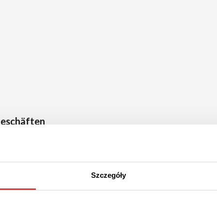
Geschäften
AIRFRANCE
Austrian Airlines
Szczegóły
Visagov