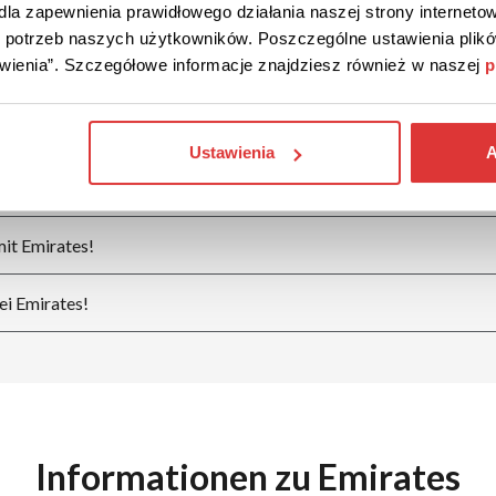
la zapewnienia prawidłowego działania naszej strony internetow
do potrzeb naszych użytkowników. Poszczególne ustawienia pli
tawienia”. Szczegółowe informacje znajdziesz również w naszej
p
r Ermäßigung
it Emirates!
Ustawienia
A
es buchen!
mit Emirates!
ei Emirates!
Informationen zu Emirates