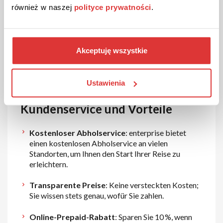
również w naszej
polityce prywatności
.
Langzeitmiete
: Attraktive Konditionen für
Mieten über einen längeren Zeitraum, ohne
langfristige Verpflichtungen.
Akceptuję wszystkie
Einwegmiete
: Mieten Sie ein Fahrzeug an einem
Standort und geben Sie es an einem anderen zurück
Ustawienia
– perfekt für flexible Reisepläne.
Kundenservice und Vorteile
Kostenloser Abholservice
: enterprise bietet
einen kostenlosen Abholservice an vielen
Standorten, um Ihnen den Start Ihrer Reise zu
erleichtern.
Transparente Preise
: Keine versteckten Kosten;
Sie wissen stets genau, wofür Sie zahlen.
Online-Prepaid-Rabatt
: Sparen Sie 10 %, wenn