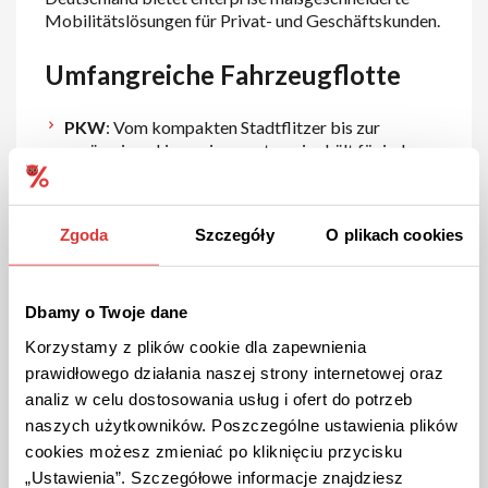
Mobilitätslösungen für Privat- und Geschäftskunden.
Umfangreiche Fahrzeugflotte
PKW
: Vom kompakten Stadtflitzer bis zur
geräumigen Limousine – enterprise hält für jede
Anforderung das passende Fahrzeug bereit.
Transporter
: Für Umzüge oder den Transport
Zgoda
Szczegóły
O plikach cookies
größerer Gegenstände stehen verschiedene
Transportermodelle zur Verfügung.
SUVs und Luxusfahrzeuge
: Für besondere
Dbamy o Twoje dane
Anlässe oder komfortable Reisen bietet enterprise
Korzystamy z plików cookie dla zapewnienia
eine Auswahl an SUVs und Premiumfahrzeugen.
prawidłowego działania naszej strony internetowej oraz
analiz w celu dostosowania usług i ofert do potrzeb
Flexible Mietoptionen
naszych użytkowników. Poszczególne ustawienia plików
cookies możesz zmieniać po kliknięciu przycisku
Kurzzeitmiete
: Ideal für Tagesausflüge oder
„Ustawienia”. Szczegółowe informacje znajdziesz
Wochenendtrips.