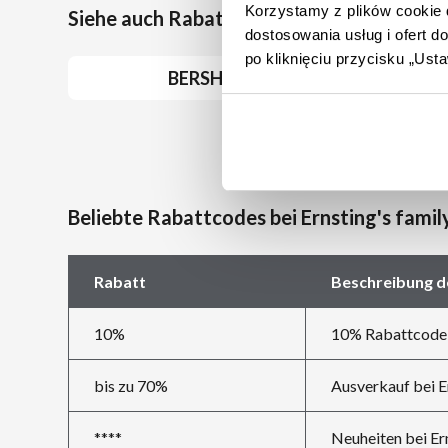
Korzystamy z plików cookie d
Siehe auch Rabattcoupons bei ähnlichen 
dostosowania usług i ofert 
po kliknięciu przycisku „Us
BERSHKA
Beliebte Rabattcodes bei Ernsting's famil
Rabatt
Beschreibung d
10%
10% Rabattcode b
bis zu 70%
Ausverkauf bei Er
****
Neuheiten bei Ern