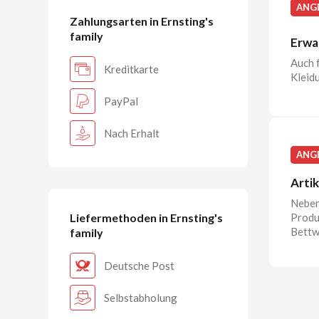
ANG
Zahlungsarten in Ernsting's
family
Erwac
Auch f
Kreditkarte
Kleid
PayPal
Nach Erhalt
ANG
Artik
Neben
Produk
Liefermethoden in Ernsting's
Bettw
family
Deutsche Post
Selbstabholung