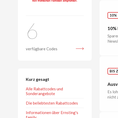
10%
6
10% R
Sparen
Newsl
verfügbare Codes
BIS 
Kurz gesagt
Ausve
Alle Rabattcodes und
Es loh
Sonderangebote
nicht z
Die beliebtesten Rabattcodes
Informationen über Ernsting's
family