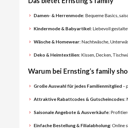
Das bietet Ernsting’s family
Damen- & Herrenmode
: Bequeme Basics, sais
Kindermode & Babyartikel
: Liebevoll gestalt
Wäsche & Homewear
: Nachtwäsche, Unterwäs
Deko & Heimtextilien
: Kissen, Decken, Tischw
Warum bei Ernsting’s family sh
Große Auswahl für jedes Familienmitglied
– 
Attraktive Rabattcodes & Gutscheincodes
:
Saisonale Angebote & Ausverkäufe
: Profiti
Einfache Bestellung & Filialabholung
: Online 