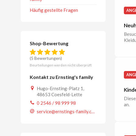
Häufig gestellte Fragen
ANG
Neuhe
Besuc
Kleid
Shop-Bewertung
(5 Bewertungen)
Beurteilungen werden nicht überprüft
ANG
Kontakt zu Ernsting's family
Hugo-Ernsting-Platz 1,
Kinde
48653 Coesfeld-Lette
Dieser
0 2546 / 98 999 98
an.
service@ernstings-family.com