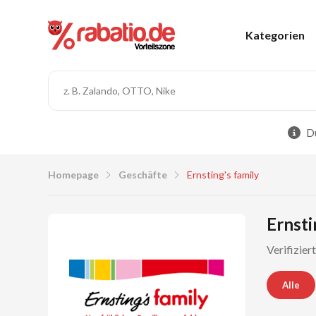
Kategorien
Du
Homepage
Geschäfte
Ernsting's family
Ernsti
Verifizier
Alle