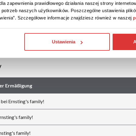
la zapewnienia prawidłowego działania naszej strony internetow
Geschäften
do potrzeb naszych użytkowników. Poszczególne ustawienia pli
tawienia”. Szczegółowe informacje znajdziesz również w naszej
p
C&A
CECIL
Ustawienia
A
Sinsay
Street One
y
er Ermäßigung
ei Ernsting's family!
nsting's family!
sting's family!