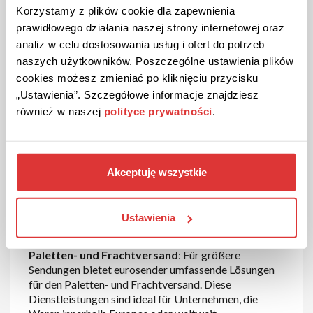
zuverlässig, schnell und sicher ist.
Korzystamy z plików cookie dla zapewnienia
prawidłowego działania naszej strony internetowej oraz
Umfangreiches Angebot an
analiz w celu dostosowania usług i ofert do potrzeb
Versandlösungen
naszych użytkowników. Poszczególne ustawienia plików
cookies możesz zmieniać po kliknięciu przycisku
Paketversand und Dokumentenzustellung
:
„Ustawienia”. Szczegółowe informacje znajdziesz
eurosender bietet flexible und preisgünstige
również w naszej
polityce prywatności
.
Versandlösungen für den internationalen
Paketversand und die Zustellung wichtiger
Dokumente. Die Plattform ermöglicht es Ihnen, Ihre
Sendung einfach online zu buchen und den
Akceptuję wszystkie
Versandprozess nahtlos zu verfolgen. Egal ob Sie ein
kleines Paket oder wichtige Geschäftsdokumente
versenden möchten – eurosender sorgt dafür, dass
Ustawienia
Ihre Sendung sicher und pünktlich ankommt.
Paletten- und Frachtversand
: Für größere
Sendungen bietet eurosender umfassende Lösungen
für den Paletten- und Frachtversand. Diese
Dienstleistungen sind ideal für Unternehmen, die