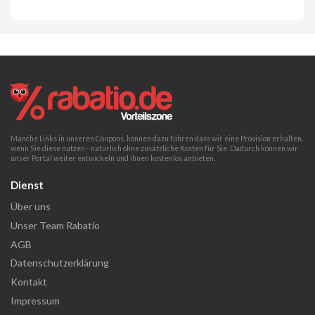
Manche Links in unseren Coupons, können dazu führen dass wir eine Provision erhalten,
wenn Sie diese nutzen - natürlich ohne zusätzliche Kosten für Sie. Dadurch können wir
unser Portal weiter entwickeln und Ihnen kostenlos anbieten.
Dienst
Über uns
Unser Team Rabatio
AGB
Datenschutzerklärung
Kontakt
Impressum