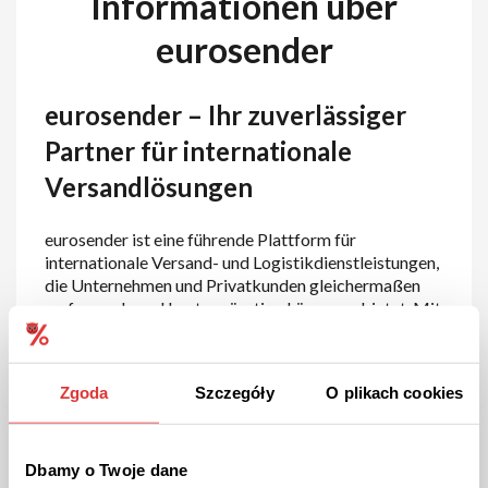
Informationen über
eurosender
eurosender – Ihr zuverlässiger
Partner für internationale
Versandlösungen
eurosender ist eine führende Plattform für
internationale Versand- und Logistikdienstleistungen,
die Unternehmen und Privatkunden gleichermaßen
umfassende und kostengünstige Lösungen bietet. Mit
einer benutzerfreundlichen Online-Plattform
ermöglicht eurosender den einfachen Versand von
Paketen, Paletten, Umzugsgut und mehr, zu
Zgoda
Szczegóły
O plikach cookies
wettbewerbsfähigen Preisen. Dank eines Netzwerks
von vertrauenswürdigen internationalen
Versanddienstleistern bietet Eurosender einen
erstklassigen Service für den weltweiten Versand, der
Dbamy o Twoje dane