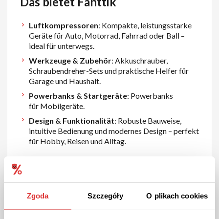
Das bietet Fanttik
Luftkompressoren
: Kompakte, leistungsstarke
Geräte für Auto, Motorrad, Fahrrad oder Ball –
ideal für unterwegs.
Werkzeuge & Zubehör
: Akkuschrauber,
Schraubendreher-Sets und praktische Helfer für
Garage und Haushalt.
Powerbanks & Startgeräte
: Powerbanks
für Mobilgeräte.
Design & Funktionalität
: Robuste Bauweise,
intuitive Bedienung und modernes Design – perfekt
für Hobby, Reisen und Alltag.
Warum Fanttik?
Zuverlässige Leistung
: Starke Geräte mit langer
Zgoda
Szczegóły
O plikach cookies
Akkulaufzeit und hoher Effizienz.
Mobil & kompakt
: Ideal für unterwegs, Camping,