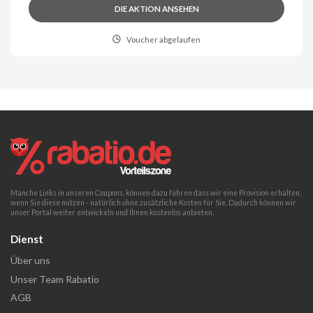
DIE AKTION ANSEHEN
Voucher abgelaufen
Manche Links in unseren Coupons, können dazu führen dass wir eine Provision erhalten,
wenn Sie diese nutzen - natürlich ohne zusätzliche Kosten für Sie. Dadurch können wir
unser Portal weiter entwickeln und Ihnen kostenlos anbieten.
Dienst
Über uns
Unser Team Rabatio
AGB