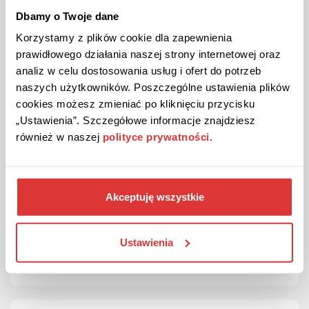
Roadtrips oder den Notfall.
Dbamy o Twoje dane
Attraktive Rabatte & Gutscheincodes
: Sichere
Korzystamy z plików cookie dla zapewnienia
dir hochwertige Technik mit exklusiven
prawidłowego działania naszej strony internetowej oraz
Rabattcodes
und
Gutscheincodes
.
analiz w celu dostosowania usług i ofert do potrzeb
Regelmäßige Angebote & Ausverkäufe
: Spare
naszych użytkowników. Poszczególne ustawienia plików
zusätzlich bei saisonalen
Rabatten
und speziellen
cookies możesz zmieniać po kliknięciu przycisku
Angeboten
im Onlineshop.
„Ustawienia”. Szczegółowe informacje znajdziesz
Für Technikfans, Autofahrer &
również w naszej
polityce prywatności
.
Heimwerker
Egal, ob du dein Auto ausstatten, deine Werkstatt
Akceptuję wszystkie
aufrüsten oder auf Reisen vorbereitet sein möchtest –
Fanttik
bietet durchdachte Tools und Geräte, auf die
du dich verlassen kannst.
Ustawienia