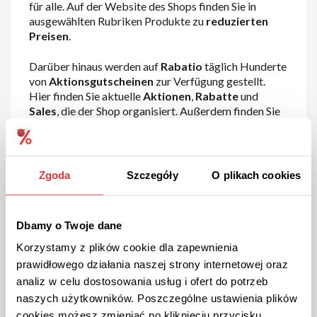
für alle. Auf der Website des Shops finden Sie in
ausgewählten Rubriken Produkte zu
reduzierten
Preisen
.
Darüber hinaus werden auf
Rabatio
täglich Hunderte
von
Aktionsgutscheinen
zur Verfügung gestellt.
Hier finden Sie aktuelle
Aktionen
,
Rabatte
und
Sales
, die der Shop organisiert. Außerdem finden Sie
auf
Rabatio
spezielle
Rabattcodes
. Diese können
Sie bei Ihrem nächsten Einkauf in Ihrem Lieblingsshop
einlösen. Warten Sie nicht, besuchen Sie
Rabatio
und
fangen Sie jetzt an zu
sparen
!
Zgoda
Szczegóły
O plikach cookies
Wie funktionieren
die GOMEZ Rabattcodes?
Dbamy o Twoje dane
Korzystamy z plików cookie dla zapewnienia
Wenn Sie den gewünschten
Coupon
aus der obigen
prawidłowego działania naszej strony internetowej oraz
Liste ausgewählt haben, folgen Sie den Anweisungen,
analiz w celu dostosowania usług i ofert do potrzeb
um herauszufinden, wie Sie ihn verwenden können:
naszych użytkowników. Poszczególne ustawienia plików
cookies możesz zmieniać po kliknięciu przycisku