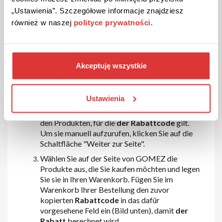
Wenn Sie
einen Coupon
mit der Aufschrift
„Ustawienia”. Szczegółowe informacje znajdziesz
"ANGEBOT ANSEHEN" ausgewählt haben,
również w naszej
polityce prywatności
.
klicken Sie einfach auf diese Schaltfläche und
eine Unterseite des Shops öffnet sich in einer
neuen Registerkarte mit den Produkten, für die
das
Angebot
gilt. Um die Seite manuell
Akceptuję wszystkie
aufzurufen, klicken Sie auf "Weiter zur Seite".
Im Falle eines
Gutscheins
, der mit "CODE
ANZEIGEN" gekennzeichnet ist, müssen Sie
Ustawienia
auf "KOPIEREN" klicken. In einer neuen
Registerkarte öffnet sich eine Unterseite mit
den Produkten, für die
der Rabattcode
gilt.
Um sie manuell aufzurufen, klicken Sie auf die
Schaltfläche "Weiter zur Seite".
Wählen Sie auf der Seite von GOMEZ die
Produkte aus, die Sie kaufen möchten und legen
Sie sie in Ihren Warenkorb. Fügen Sie im
Warenkorb Ihrer Bestellung den zuvor
kopierten
Rabattcode
in das dafür
vorgesehene Feld ein (Bild unten), damit
der
Rabatt
berechnet wird.