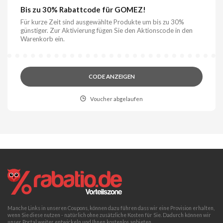
Bis zu 30% Rabattcode für GOMEZ!
Für kurze Zeit sind ausgewählte Produkte um bis zu 30%
günstiger. Zur Aktivierung fügen Sie den Aktionscode in den
Warenkorb ein.
CODE ANZEIGEN
Voucher abgelaufen
Manche Links in unseren Coupons, können dazu führen dass wir eine Provision erhalten,
wenn Sie diese nutzen - natürlich ohne zusätzliche Kosten für Sie. Dadurch können wir
unser Portal weiter entwickeln und Ihnen kostenlos anbieten.