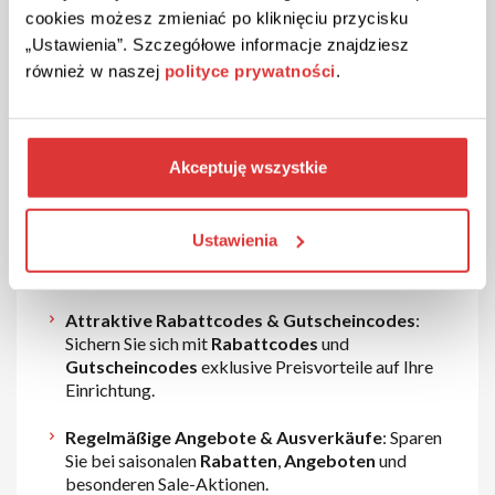
cookies możesz zmieniać po kliknięciu przycisku
„Ustawienia”. Szczegółowe informacje znajdziesz
również w naszej
polityce prywatności
.
Warum bei home24 bestellen?
Akceptuję wszystkie
Große Auswahl & exklusive Marken
: Tausende
Ustawienia
Produkte in verschiedenen Stilen und
Preiskategorien.
Attraktive Rabattcodes & Gutscheincodes
:
Sichern Sie sich mit
Rabattcodes
und
Gutscheincodes
exklusive Preisvorteile auf Ihre
Einrichtung.
Regelmäßige Angebote & Ausverkäufe
: Sparen
Sie bei saisonalen
Rabatten
,
Angeboten
und
besonderen Sale-Aktionen.