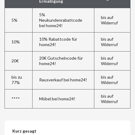
Ermäßigung
5%
bis auf
5%
Neukundenrabattcode
Widerruf
bei home24!
10% Rabattcode für
bis auf
10%
home24!
Widerruf
20€ Gutscheincode für
bis auf
20€
home24!
Widerruf
bis zu
bis auf
Rausverkauf bei home24!
77%
Widerruf
bis auf
****
Möbel bei home24!
Widerruf
Kurz gesagt