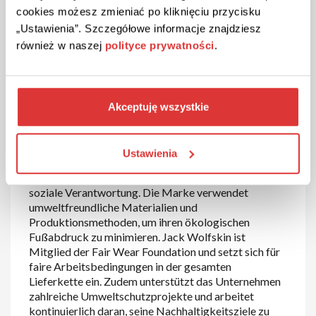
hochwertigen, technischen Materialien hergestellt,
cookies możesz zmieniać po kliknięciu przycisku
die Schutz vor Wind, Regen und Kälte bieten und
„Ustawienia”. Szczegółowe informacje znajdziesz
gleichzeitig atmungsaktiv und komfortabel sind.
również w naszej
polityce prywatności
.
Innovative Technologien wie Texapore, Nanuk und
andere sorgen dafür, dass du für alle
Wetterbedingungen bestens gerüstet bist.
Akceptuję wszystkie
Nachhaltigkeit und
Verantwortung
Ustawienia
Jack Wolfskin engagiert sich für Nachhaltigkeit und
soziale Verantwortung. Die Marke verwendet
umweltfreundliche Materialien und
Produktionsmethoden, um ihren ökologischen
Fußabdruck zu minimieren. Jack Wolfskin ist
Mitglied der Fair Wear Foundation und setzt sich für
faire Arbeitsbedingungen in der gesamten
Lieferkette ein. Zudem unterstützt das Unternehmen
zahlreiche Umweltschutzprojekte und arbeitet
kontinuierlich daran, seine Nachhaltigkeitsziele zu