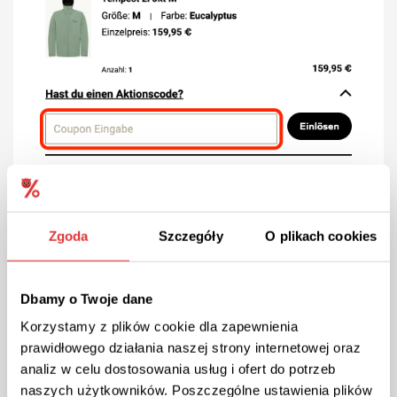
Zgoda
Szczegóły
O plikach cookies
Funktionalität und Innovation im
Dbamy o Twoje dane
Fokus
Korzystamy z plików cookie dla zapewnienia
prawidłowego działania naszej strony internetowej oraz
Jack Wolfskin legt großen Wert auf die
analiz w celu dostosowania usług i ofert do potrzeb
Funktionalität und Innovation seiner Produkte. Die
naszych użytkowników. Poszczególne ustawienia plików
Bekleidung und Ausrüstung werden aus