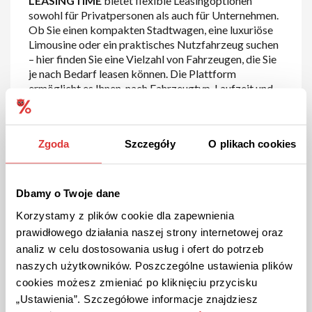
LEASINGTIME
bietet flexible Leasingoptionen
sowohl für Privatpersonen als auch für Unternehmen.
Ob Sie einen kompakten Stadtwagen, eine luxuriöse
Limousine oder ein praktisches Nutzfahrzeug suchen
– hier finden Sie eine Vielzahl von Fahrzeugen, die Sie
je nach Bedarf leasen können. Die Plattform
ermöglicht es Ihnen, nach Fahrzeugtyp, Laufzeit und
monatlicher Rate zu filtern, um das passende
Leasingangebot zu finden.
Zgoda
Szczegóły
O plikach cookies
Leasingübernahmen und
Vertragsverlängerungen
:
LEASINGTIME
bietet
nicht nur klassische Leasingangebote, sondern auch
die Möglichkeit, bestehende Leasingverträge zu
Dbamy o Twoje dane
übernehmen. Diese Option ist ideal für Kunden, die
Korzystamy z plików cookie dla zapewnienia
von attraktiven Leasingkonditionen profitieren
prawidłowego działania naszej strony internetowej oraz
möchten, ohne einen neuen Vertrag abzuschließen.
analiz w celu dostosowania usług i ofert do potrzeb
Die Leasingübernahme ist einfach und ermöglicht es
Ihnen, ein Fahrzeug mit kurzer Restlaufzeit zu
naszych użytkowników. Poszczególne ustawienia plików
günstigen Konditionen zu übernehmen.
cookies możesz zmieniać po kliknięciu przycisku
„Ustawienia”. Szczegółowe informacje znajdziesz
Elektroautos und Hybridfahrzeuge
: Mit einem