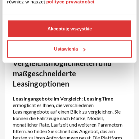
również w naszej
polityce prywatności
.
stetig wachsenden Angebot an umweltfreundlichen
Fahrzeugen bietet
LEASINGTIME
eine große
Auswahl an Elektroautos und Hybridfahrzeugen zu
attraktiven Leasingkonditionen. Diese Option ist
Akceptuję wszystkie
perfekt für umweltbewusste Fahrer, die Wert auf
nachhaltige Mobilität legen.
Ustawienia
Einfache
Vergleichsmöglichkeiten und
maßgeschneiderte
Leasingoptionen
Leasingangebote im Vergleich
:
LeasingTime
ermöglicht es Ihnen, die verschiedenen
Leasingangebote auf einen Blick zu vergleichen. Sie
können die Fahrzeuge nach Marke, Modell,
monatlicher Rate, Laufzeit und weiteren Parametern
filtern. So finden Sie schnell das Angebot, das am
besten zu Ihren Anforderungen passt. Die Plattform