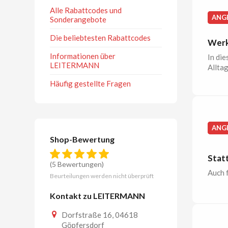
Alle Rabattcodes und
ANG
Sonderangebote
Die beliebtesten Rabattcodes
Werk
Informationen über
In die
LEITERMANN
Allta
Häufig gestellte Fragen
ANG
Shop-Bewertung
Stat
(5 Bewertungen)
Auch 
Beurteilungen werden nicht überprüft
Kontakt zu LEITERMANN
Dorfstraße 16, 04618
Göpfersdorf