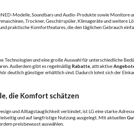
 QNED-Modelle, Soundbars und Audio-Produkte sowie Monitore un
hmaschinen, Trockner, Geschirrspüler, Klimageräte und weitere L
 und praktische Komfortfeatures, die den täglichen Gebrauch ein
e Technologien und eine große Auswahl für unterschiedliche Bed
paren. Außerdem gibt es regelmäßig
Rabatte
, attraktive
Angebot
r deutlich günstiger erhältlich sind. Dadurch lohnt sich der Eink
lle, die Komfort schätzen
esign und Alltagstauglichkeit verbindet, ist LG eine starke Adre
ielseitig und auf langfristige Nutzung ausgelegt. Mit aktuellen
Gu
erdem preisbewusst auswählen.