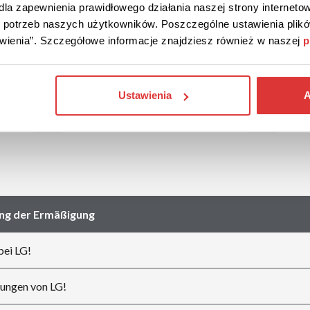
la zapewnienia prawidłowego działania naszej strony internetow
do potrzeb naszych użytkowników. Poszczególne ustawienia pli
Geschäften
tawienia”. Szczegółowe informacje znajdziesz również w naszej
p
Huawei
Media Markt
Ustawienia
A
Saturn
ng der Ermäßigung
bei LG!
ungen von LG!