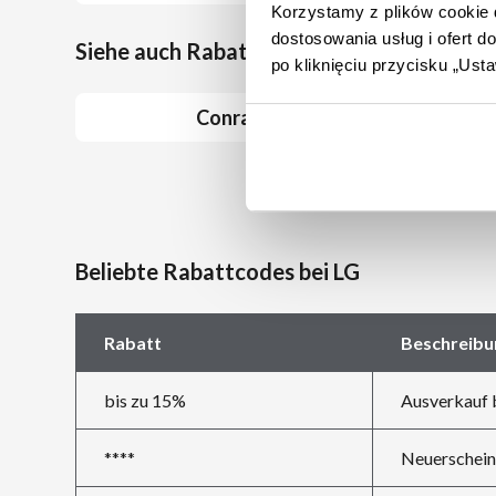
Korzystamy z plików cookie d
dostosowania usług i ofert 
Siehe auch Rabattcoupons bei ähnlichen 
po kliknięciu przycisku „Us
Conrad
Samsung
Beliebte Rabattcodes bei LG
Rabatt
Beschreibu
bis zu 15%
Ausverkauf 
****
Neuerschein