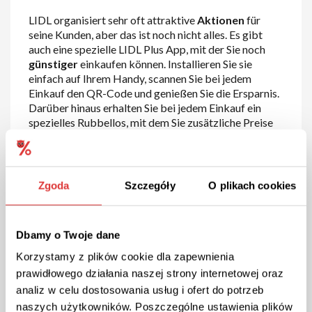
LIDL organisiert sehr oft attraktive
Aktionen
für
seine Kunden, aber das ist noch nicht alles. Es gibt
auch eine spezielle LIDL Plus App, mit der Sie noch
günstiger
einkaufen können. Installieren Sie sie
einfach auf Ihrem Handy, scannen Sie bei jedem
Einkauf den QR-Code und genießen Sie die Ersparnis.
Darüber hinaus erhalten Sie bei jedem Einkauf ein
spezielles Rubbellos, mit dem Sie zusätzliche Preise
gewinnen können. In der LIDL Plus-App haben Sie
auch Zugriff auf alle Ihre Quittungen.
Wenn Sie noch mehr
Aktionen
und
Rabatte
finden
Zgoda
Szczegóły
O plikach cookies
möchten, besuchen Sie doch unsere Webseite.
Rabatio
, bietet täglich Hunderte von
Aktionscoupons
mit den besten
Rabatten
. Sie
Dbamy o Twoje dane
finden diese auf der Startseite des Dienstes oder nach
der Suche nach Ihrem Lieblingsgeschäft. Nutzen Sie
Korzystamy z plików cookie dla zapewnienia
ausgewählte
Sonderangebote
und
Rabattcodes
,
prawidłowego działania naszej strony internetowej oraz
um schon bei Ihrem nächsten Einkauf zu sparen.
analiz w celu dostosowania usług i ofert do potrzeb
Besuchen Sie unsere Website und sehen Sie selbst,
naszych użytkowników. Poszczególne ustawienia plików