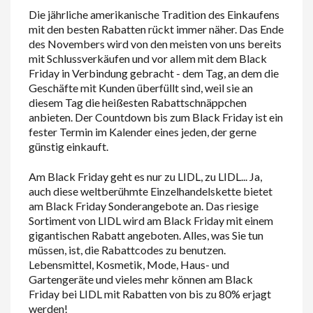
Die jährliche amerikanische Tradition des Einkaufens
mit den besten Rabatten rückt immer näher. Das Ende
des Novembers wird von den meisten von uns bereits
mit Schlussverkäufen und vor allem mit dem Black
Friday in Verbindung gebracht - dem Tag, an dem die
Geschäfte mit Kunden überfüllt sind, weil sie an
diesem Tag die heißesten Rabattschnäppchen
anbieten. Der Countdown bis zum Black Friday ist ein
fester Termin im Kalender eines jeden, der gerne
günstig einkauft.
Am Black Friday geht es nur zu
L
IDL
, zu
L
IDL
... Ja,
auch diese weltberühmte Einzelhandelskette bietet
am Black Friday Sonderangebote an. Das riesige
Sortiment von
L
IDL
wird am Black Friday mit einem
gigantischen Rabatt angeboten. Alles, was Sie tun
müssen, ist, die Rabattcodes zu benutzen.
Lebensmittel, Kosmetik, Mode, Haus- und
Gartengeräte und vieles mehr können am Black
Friday bei
L
IDL
mit Rabatten von bis zu 80% erjagt
werden!