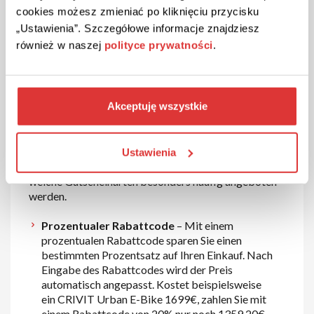
wie einfach es ist,
günstiger
einzukaufen!
cookies możesz zmieniać po kliknięciu przycisku
„Ustawienia”. Szczegółowe informacje znajdziesz
LIDL Rabattcodes – Arten und
również w naszej
polityce prywatności
.
Vorteile
LIDL bietet längst nicht mehr nur Lebensmittel an. Im
Akceptuję wszystkie
Onlineshop finden Sie außerdem Haushaltsgeräte,
Werkzeuge, Gartenartikel, Mode und viele weitere
Produkte. Mit einem LIDL Rabattcode reduzieren Sie
den Bestellwert zusätzlich und profitieren von
Ustawienia
attraktiven Preisvorteilen. Nachfolgend erfahren Sie,
welche Gutscheinarten besonders häufig angeboten
werden.
Prozentualer Rabattcode
– Mit einem
prozentualen Rabattcode sparen Sie einen
bestimmten Prozentsatz auf Ihren Einkauf. Nach
Eingabe des Rabattcodes wird der Preis
automatisch angepasst. Kostet beispielsweise
ein CRIVIT Urban E-Bike 1699€, zahlen Sie mit
einem Rabattcode von 20% nur noch 1359,20€.