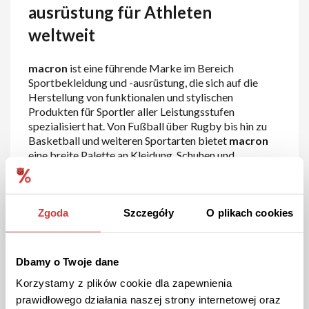
ausrüstung für Athleten
weltweit
macron
ist eine führende Marke im Bereich
Sportbekleidung und -ausrüstung, die sich auf die
Herstellung von funktionalen und stylischen
Produkten für Sportler aller Leistungsstufen
spezialisiert hat. Von Fußball über Rugby bis hin zu
Basketball und weiteren Sportarten bietet
macron
eine breite Palette an Kleidung, Schuhen und
Accessoires, die speziell auf die Bedürfnisse von
Profi- und Amateursportlern zugeschnitten sind. Mit
innovativen Designs, hoher Funktionalität und einem
starken Fokus auf Qualität hat sich
macron
als
Zgoda
Szczegóły
O plikach cookies
vertrauenswürdiger Partner für Sportteams und
Einzelathleten weltweit etabliert.
Dbamy o Twoje dane
Sportbekleidung für
Korzystamy z plików cookie dla zapewnienia
verschiedene Disziplinen
prawidłowego działania naszej strony internetowej oraz