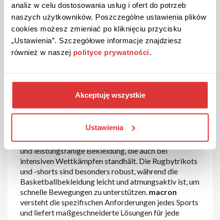
analiz w celu dostosowania usług i ofert do potrzeb
Fußballbekleidung und -ausrüstung
: Als offizieller
naszych użytkowników. Poszczególne ustawienia plików
Ausrüster vieler internationaler Fußballvereine bietet
cookies możesz zmieniać po kliknięciu przycisku
macron
eine umfangreiche Auswahl an Trikots,
„Ustawienia”. Szczegółowe informacje znajdziesz
Trainingsbekleidung und Zubehör für Fußballspieler.
również w naszej
polityce prywatności
.
Ob für den Einsatz auf dem Platz oder für das
Training – die Produkte sind darauf ausgelegt,
maximale Bewegungsfreiheit, Atmungsaktivität und
Komfort zu bieten. Zu den Produkten gehören
Akceptuję wszystkie
Trikots, Shorts, Socken sowie Ausrüstung wie
Torwarthandschuhe und Schienbeinschoner.
Ustawienia
Rugby- und Basketballkollektion
: Für Rugby- und
Basketballspieler bietet
macron
strapazierfähige
und leistungsfähige Bekleidung, die auch bei
intensiven Wettkämpfen standhält. Die Rugbytrikots
und -shorts sind besonders robust, während die
Basketballbekleidung leicht und atmungsaktiv ist, um
schnelle Bewegungen zu unterstützen.
macron
versteht die spezifischen Anforderungen jedes Sports
und liefert maßgeschneiderte Lösungen für jede