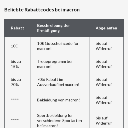
Beliebte Rabattcodes bei macron
Beschreibung der
Rabatt
Abgelaufen
Ermäßigung
10€ Gutscheincode für
bis auf
10€
macron!
Widerruf
bis zu
Treueprogramm bei
bis auf
15%
macron!
Widerruf
bis zu
70% Rabatt im
bis auf
70%
Ausverkauf bei macron!
Widerruf
bis auf
****
Bekleidung von macron!
Widerruf
Sportbekleidung für
bis auf
****
verschiedene Sportarten
Widerruf
bei macron!