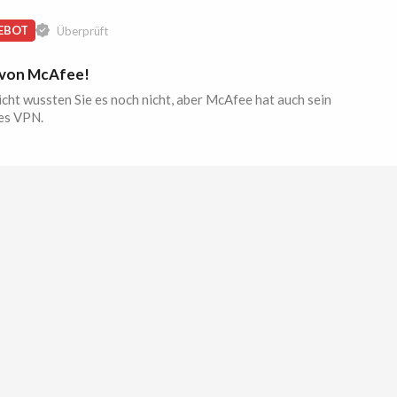
EBOT
Überprüft
von McAfee!
icht wussten Sie es noch nicht, aber McAfee hat auch sein
es VPN.