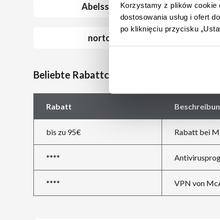
Abelssoft
Korzystamy z plików cookie d
dostosowania usług i ofert 
po kliknięciu przycisku „Us
norton
Beliebte Rabattcodes bei McAfee
Rabatt
Beschreibun
bis zu 95€
Rabatt bei M
****
Antiviruspr
****
VPN von Mc