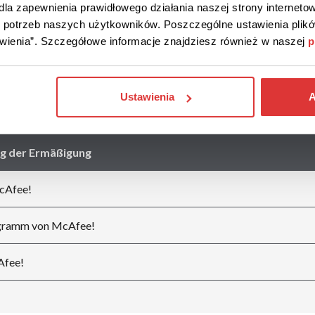
AVG
Avira
la zapewnienia prawidłowego działania naszej strony internetow
do potrzeb naszych użytkowników. Poszczególne ustawienia pli
tawienia”. Szczegółowe informacje znajdziesz również w naszej
p
CyberGhost VPN
NordVPN
Ustawienia
A
g der Ermäßigung
cAfee!
ogramm von McAfee!
Afee!