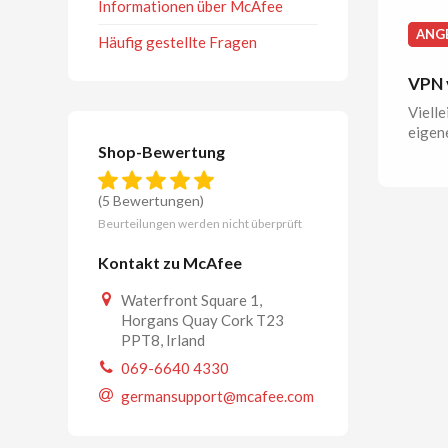
Informationen über McAfee
ANG
Häufig gestellte Fragen
VPN 
Vielle
eigen
Shop-Bewertung
(5 Bewertungen)
Beurteilungen werden nicht überprüft
Kontakt zu McAfee
Waterfront Square 1,
Horgans Quay Cork T23
PPT8, Irland
069-6640 4330
germansupport@mcafee.com