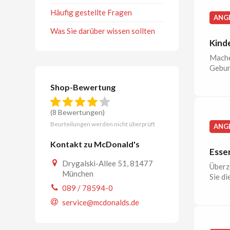
Häufig gestellte Fragen
ANG
Was Sie darüber wissen sollten
Kind
Mache
Gebur
Shop-Bewertung
(8 Bewertungen)
Beurteilungen werden nicht überprüft
ANG
Kontakt zu McDonald's
Esse
Drygalski-Allee 51, 81477
Überz
München
Sie di
089 / 78594-0
service@mcdonalds.de