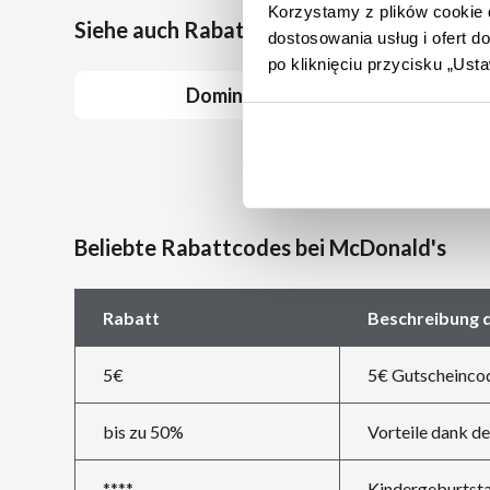
Korzystamy z plików cookie d
Siehe auch Rabattcoupons bei ähnlichen 
dostosowania usług i ofert 
po kliknięciu przycisku „Us
Domino's
Burger King
Beliebte Rabattcodes bei McDonald's
Rabatt
Beschreibung 
5€
5€ Gutscheinco
bis zu 50%
Vorteile dank d
****
Kindergeburtsta