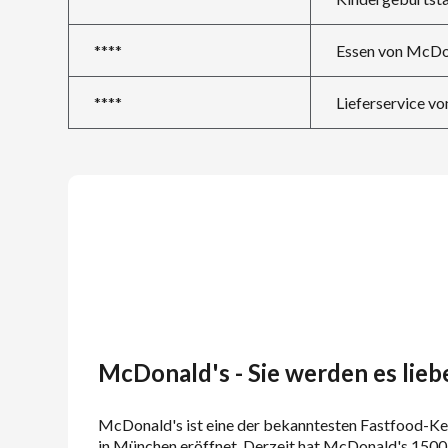
****
Essen von McDo
****
Lieferservice v
McDonald's - Sie werden es lieb
McDonald's ist eine der bekanntesten Fastfood-Kett
in München eröffnet. Derzeit hat McDonald's 1500 R