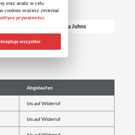
ej oraz analiz w celu
ków cookies możesz zmieniać
olityce prywatności
.
Papa Johns
kceptuję wszystkie
burgerme
Abgelaufen
bis auf Widerruf
bis auf Widerruf
bis auf Widerruf