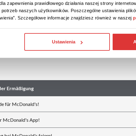
la zapewnienia prawidłowego działania naszej strony internetow
Geschäften
do potrzeb naszych użytkowników. Poszczególne ustawienia pli
tawienia”. Szczegółowe informacje znajdziesz również w naszej
p
KFC
Pizza Hut
Ustawienia
A
SUBWAY
der Ermäßigung
de für McDonald's!
er McDonald's App!
g bei McDonald's feiern!