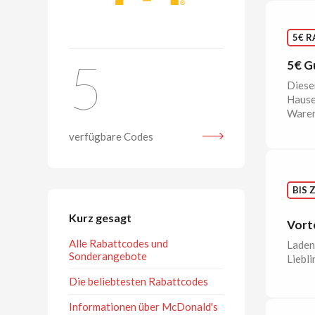
5€ R
5
5€ G
Diese
Hause 
Waren
verfügbare Codes
BIS 
Kurz gesagt
Vort
Alle Rabattcodes und
Laden 
Sonderangebote
Liebli
Die beliebtesten Rabattcodes
Informationen über McDonald's