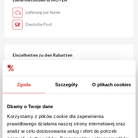
Lieferung per Kurier
Deutsche Post
Einzelheiten zu den Rabatten
Rabattcode & Gutschein
2
Aktuelle Sonderangebote:
1
Zgoda
Szczegóły
O plikach cookies
Alle Gutscheine:
6
Größter Rabatt:
58 %
Dbamy o Twoje dane
Letzte Aktualisierung:
09.08.2026
Korzystamy z plików cookie dla zapewnienia
prawidłowego działania naszej strony internetowej oraz
analiz w celu dostosowania usług i ofert do potrzeb