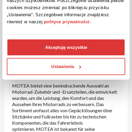
naszych użytkowników. Poszczególne ustawienia plików
cookies możesz zmieniać po kliknięciu przycisku
„Ustawienia”. Szczegółowe informacje znajdziesz
Informationen
również w naszej
polityce prywatności
.
zu MOTEA
Akceptuję wszystkie
MOTEA – Premium-Zubehör und
Ersatzteile für Motorrad-
Ustawienia
Enthusiasten
MOTEA bietet eine beeindruckende Auswahl an
Motorrad-Zubehör und -Ersatzteilen, die entwickelt
wurden, um die Leistung, den Komfort und das
Aussehen Ihres Motorrads zu verbessern. Das
Sortiment umfasst alles von Gepäcklösungen über
Sitzbänke und Fußrasten bis hin zu technischen
Komponenten, die das Fahrerlebnis
optimieren. MOTEA ist bekannt für seine