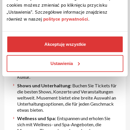
cookies możesz zmieniać po kliknięciu przycisku
Outdoor-Aktivitäten:
Für Abenteuerlustige
„Ustawienia”. Szczegółowe informacje znajdziesz
bietet musement eine Vielzahl von Outdoor-
również w naszej
polityce prywatności
.
Aktivitäten wie Wandern, Radfahren, Wassersport,
Klettern und Safaris. Diese Erlebnisse bringen Sie in
die Natur und bieten spannende und unvergessliche
Momente.
Akceptuję wszystkie
Kulinarische Erlebnisse:
Genießen Sie lokale
Köstlichkeiten und kulinarische Highlights mit
Weinproben, Kochkursen, Food-Touren und
Ustawienia
Restaurantbesuchen. Diese Aktivitäten bieten eine
authentische Einführung in die regionale Küche und
Kultur.
Shows und Unterhaltung:
Buchen Sie Tickets für
die besten Shows, Konzerte und Veranstaltungen
weltweit. Musement bietet eine breite Auswahl an
Unterhaltungsoptionen, die für jeden Geschmack
etwas bieten.
Wellness und Spa:
Entspannen und erholen Sie
sich mit Wellness- und Spa-Angeboten, die