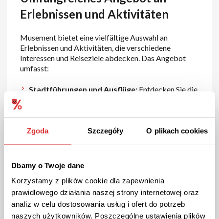
Erlebnissen und Aktivitäten
Musement bietet eine vielfältige Auswahl an
Erlebnissen und Aktivitäten, die verschiedene
Interessen und Reiseziele abdecken. Das Angebot
umfasst:
Stadtführungen und Ausflüge:
Entdecken Sie die
Sehenswürdigkeiten und verborgenen Schätze der
weltweit schönsten Städte mit geführten Touren
und Ausflügen. Diese Touren werden von
erfahrenen Guides geleitet und bieten tiefe
Zgoda
Szczegóły
O plikach cookies
Einblicke in die Geschichte und Kultur der
jeweiligen Destination.
Museen und Attraktionen:
Erleben Sie kulturelle
Dbamy o Twoje dane
Highlights und weltbekannte Sehenswürdigkeiten
Korzystamy z plików cookie dla zapewnienia
mit Tickets für Museen, Galerien, historische
prawidłowego działania naszej strony internetowej oraz
Stätten und Freizeitparks. Musement bietet
analiz w celu dostosowania usług i ofert do potrzeb
bequeme Online-Buchungen und exklusive
naszych użytkowników. Poszczególne ustawienia plików
Angebote für die beliebtesten Attraktionen.