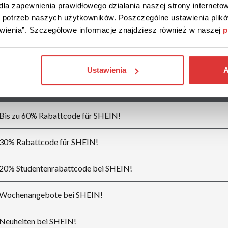
la zapewnienia prawidłowego działania naszej strony internetow
Cotosen
NKD
do potrzeb naszych użytkowników. Poszczególne ustawienia pli
tawienia”. Szczegółowe informacje znajdziesz również w naszej
p
Ustawienia
A
Beschreibung der Ermäßigung
Bis zu 60% Rabattcode für SHEIN!
30% Rabattcode für SHEIN!
20% Studentenrabattcode bei SHEIN!
Wochenangebote bei SHEIN!
Neuheiten bei SHEIN!