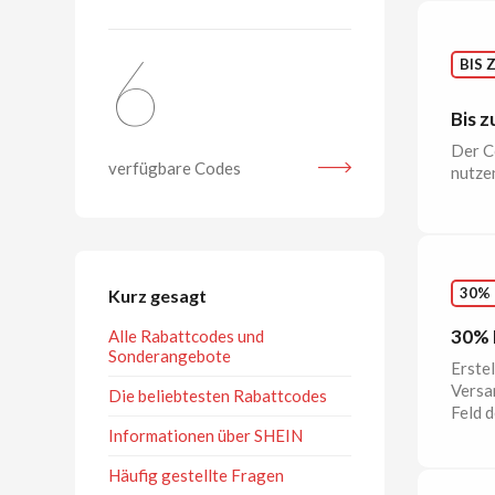
6
BIS 
Bis 
Der C
verfügbare Codes
nutze
30% 
Kurz gesagt
30% 
Alle Rabattcodes und
Sonderangebote
Erste
Versan
Die beliebtesten Rabattcodes
Feld 
Informationen über SHEIN
Häufig gestellte Fragen