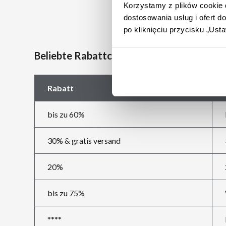
Korzystamy z plików cookie d
dostosowania usług i ofert 
po kliknięciu przycisku „Us
Beliebte Rabattcodes bei SHEIN
Rabatt
bis zu 60%
30% & gratis versand
20%
bis zu 75%
****