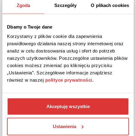
Zgoda
Szczegóły
O plikach cookies
Wie aktiviere ich meinen Ulla
Popken Rabattcode?
Dbamy o Twoje dane
Korzystamy z plików cookie dla zapewnienia
prawidłowego działania naszej strony internetowej oraz
analiz w celu dostosowania usług i ofert do potrzeb
naszych użytkowników. Poszczególne ustawienia plików
Wählen Sie einen Rabattgutschein.
cookies możesz zmieniać po kliknięciu przycisku
„Ustawienia”. Szczegółowe informacje znajdziesz
również w naszej
polityce prywatności
.
Wählen Sie einen Code oder gehen Sie einfach
zur Aktion.
Akceptuję wszystkie
Ustawienia
Fügen Sie den Code in den Einkaufskorb des
Shops Ihrer Wahl ein.