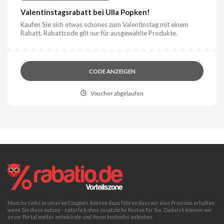
Valentinstagsrabatt bei Ulla Popken!
Kaufen Sie sich etwas schönes zum Valentinstag mit einem
Rabatt. Rabattcode gilt nur für ausgewählte Produkte.
CODE ANZEIGEN
Voucher abgelaufen
Manche Links in unseren Coupons, können dazu führen dass wir eine Provision erhalten,
wenn Sie diese nutzen - natürlich ohne zusätzliche Kosten für Sie. Dadurch können wir
unser Portal weiter entwickeln und Ihnen kostenlos anbieten.