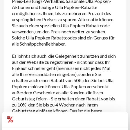
Preis-Leistungs-Verhältnis. Saisonale Ulla Popken-
Aktionen und häufige Ulla Popken-Rabatte
ermöglichen es Ihnen, bis zu mehreren Prozent des
ursprünglichen Preises zu sparen. Alternativ können
Sie auch einen speziellen Ulla Popken Rabattcode
verwenden, um den Preis noch weiter zu senken.
Solche Ulla Popken Rabattcodes sind ein Genuss für
alle Schnäppchenliebhaber.
Es lohnt sich auch, die Gelegenheit zu nutzen und sich
auf der Website zu registrieren - nicht nur dass Ihr
Einkauf schneller geht (Sie müssen nicht jedes Mal
alle Ihre Versanddaten eingeben), sondern Sie
erhalten auch einen Rabatt von 50€, den Sie bei Ulla
Popken einlösen können. Ulla Popken verschenkt
außerdem Geschenke an alle Kunden, die ihren
Geburtstag feiern - Sie erhalten einen Rabatt von bis
zu 10%, den Sie bis zu 4 Wochen nach ihrem
Geburtstag einlösen können. Das ist die beste
Gelegenheit, sich selbst zu beschenken und seine
Garderobe mit modischer und funktioneller Kleidung
für verschiedene Anlässe zu vervollständigen.