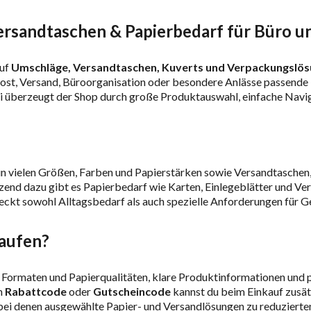
rsandtaschen & Papierbedarf für Büro un
auf
Umschläge, Versandtaschen, Kuverts und Verpackungslö
Post, Versand, Büroorganisation oder besondere Anlässe passende
 überzeugt der Shop durch große Produktauswahl, einfache Navig
 in vielen Größen, Farben und Papierstärken sowie Versandtasche
zend dazu gibt es Papierbedarf wie Karten, Einlegeblätter und V
eckt sowohl Alltagsbedarf als auch spezielle Anforderungen für G
aufen?
ormaten und Papierqualitäten, klare Produktinformationen und pra
n
Rabattcode
oder
Gutscheincode
kannst du beim Einkauf zusät
 bei denen ausgewählte Papier- und Versandlösungen zu reduzierten 