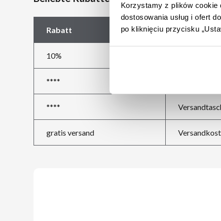
Korzystamy z plików cookie d
dostosowania usług i ofert 
po kliknięciu przycisku „Us
Rabatt
Beschreibu
10%
10% Neukun
****
Briefumschl
****
Versandtasc
gratis versand
Versandkost