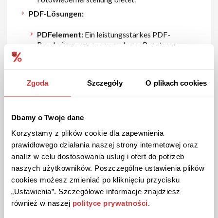
PDF-Lösungen:
PDFelement:
Ein leistungsstarkes PDF-
Bearbeitungsprogramm, das es Benutzern
ermöglicht, PDF-Dokumente zu erstellen, zu
bearbeiten, zu konvertieren und zu signieren.
PDFelement bietet eine benutzerfreundliche
Zgoda
Szczegóły
O plikach cookies
Oberfläche und fortschrittliche Funktionen für
die PDF-Verwaltung.
Datenwiederherstellung:
Dbamy o Twoje dane
Recoverit:
Eine zuverlässige
Korzystamy z plików cookie dla zapewnienia
Datenwiederherstellungssoftware, die
prawidłowego działania naszej strony internetowej oraz
verlorene, gelöschte oder formatierte Dateien
analiz w celu dostosowania usług i ofert do potrzeb
von verschiedenen Speichermedien
naszych użytkowników. Poszczególne ustawienia plików
wiederherstellt. Recoverit unterstützt eine
cookies możesz zmieniać po kliknięciu przycisku
breite Palette von Dateiformaten und bietet
„Ustawienia”. Szczegółowe informacje znajdziesz
eine hohe Erfolgsquote bei der Datenrettung.
również w naszej
polityce prywatności
.
Utility-Tools: