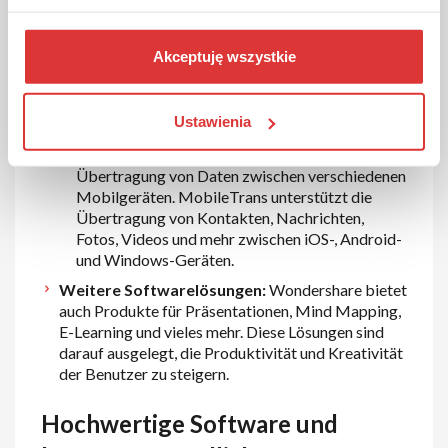
Dr.Fone:
Eine umfassende Lösung für die
Verwaltung und Wiederherstellung von
Akceptuję wszystkie
Mobilgeräten. Dr.Fone bietet Tools für
Datenwiederherstellung, Datensicherung,
Bildschirmaufnahme und Systemreparatur für
Ustawienia
iOS- und Android-Geräte.
MobileTrans:
Ein praktisches Tool für die
Übertragung von Daten zwischen verschiedenen
Mobilgeräten. MobileTrans unterstützt die
Übertragung von Kontakten, Nachrichten,
Fotos, Videos und mehr zwischen iOS-, Android-
und Windows-Geräten.
Weitere Softwarelösungen:
Wondershare bietet
auch Produkte für Präsentationen, Mind Mapping,
E-Learning und vieles mehr. Diese Lösungen sind
darauf ausgelegt, die Produktivität und Kreativität
der Benutzer zu steigern.
Hochwertige Software und