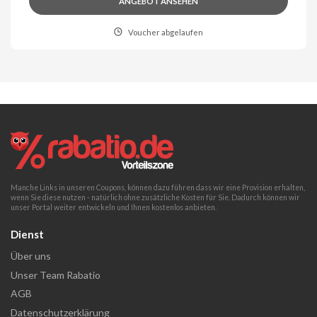
ANGEBOT ANSEHEN
Voucher abgelaufen
Manche Links in unseren Coupons, können dazu führen dass wir eine Provision erhalten,
wenn Sie diese nutzen - natürlich ohne zusätzliche Kosten für Sie. Dadurch können wir
unser Portal weiter entwickeln und Ihnen kostenlos anbieten.
Dienst
Über uns
Unser Team Rabatio
AGB
Datenschutzerklärung