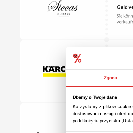
Geld v
Sie könn
verkaufe
ANGEB
Produ
Zgoda
Auf die
auch die
Dbamy o Twoje dane
Korzystamy z plików cookie d
dostosowania usług i ofert 
po kliknięciu przycisku „Us
ANGEB
Fenste