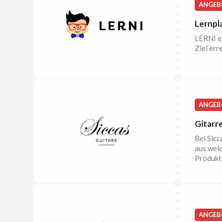
ANGEB
Lernpla
LERNI er
Ziel err
ANGEB
Gitarr
Bei Sicc
aus welc
Produkt 
ANGEB