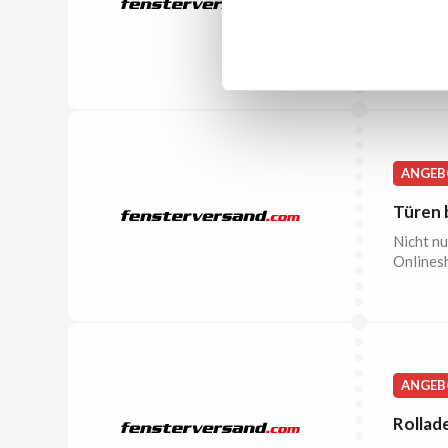
Hier bek
Schauen 
ANGEB
Türen 
Nicht nu
Onlines
ANGEB
Rollad