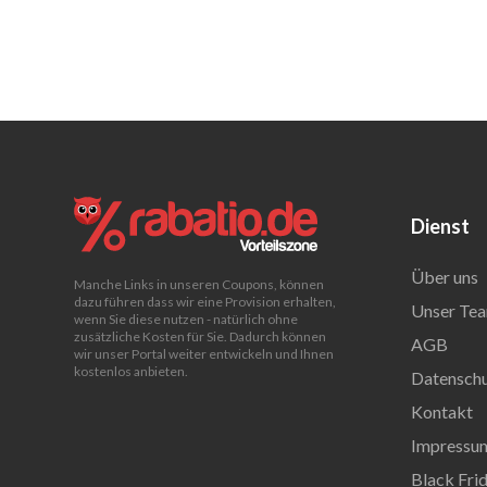
Dienst
Über uns
Manche Links in unseren Coupons, können
dazu führen dass wir eine Provision erhalten,
Unser Tea
wenn Sie diese nutzen - natürlich ohne
zusätzliche Kosten für Sie. Dadurch können
AGB
wir unser Portal weiter entwickeln und Ihnen
kostenlos anbieten.
Datenschu
Kontakt
Impressu
Black Fri