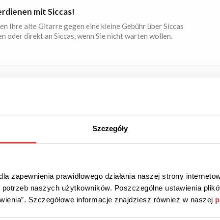
erdienen mit Siccas!
en Ihre alte Gitarre gegen eine kleine Gebühr über Siccas
n oder direkt an Siccas, wenn Sie nicht warten wollen.
OT
Überprüft
kte von KÄRCHER!
Szczegóły
ser Webseite finden Sie alle Produkte von KÄRCHER, darunter
 beliebten Hochdruckreiniger.
la zapewnienia prawidłowego działania naszej strony internetow
do potrzeb naszych użytkowników. Poszczególne ustawienia pli
tawienia”. Szczegółowe informacje znajdziesz również w naszej
p
OT
Überprüft
r von fensterversand.com!