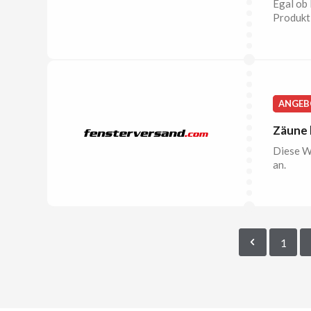
Egal ob 
Produkt,
ANGEB
Zäune 
Diese W
an.
1