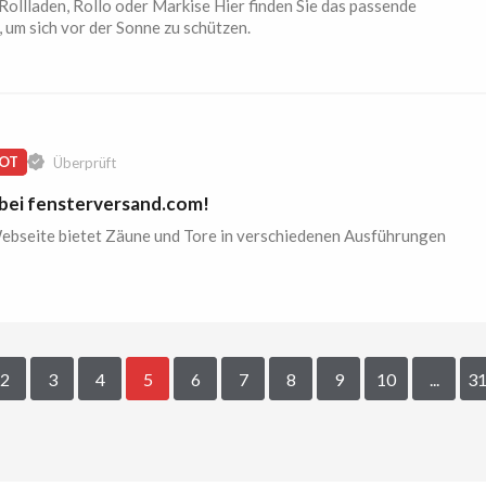
Rollladen, Rollo oder Markise Hier finden Sie das passende
 um sich vor der Sonne zu schützen.
OT
Überprüft
bei fensterversand.com!
ebseite bietet Zäune und Tore in verschiedenen Ausführungen
2
3
4
5
6
7
8
9
10
...
3