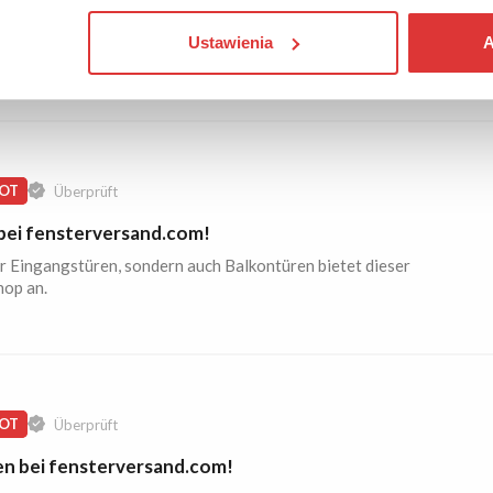
ommen Sie Fenster in vielen verschiedenen Ausführungen.
Ustawienia
A
Sie selbst!
OT
Überprüft
bei fensterversand.com!
r Eingangstüren, sondern auch Balkontüren bietet dieser
hop an.
OT
Überprüft
en bei fensterversand.com!