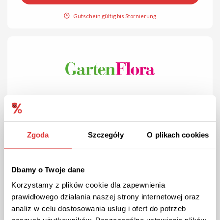
Gutschein gültig bis Stornierung
ANGEBOT
Überprüft
Zgoda
Szczegóły
O plikach cookies
Kalender von GartenFlora!
Schauen Sie auf dieser Webseite vorbei wenn Ihnen noch ein
schöner Kalender fehlt.
Dbamy o Twoje dane
Korzystamy z plików cookie dla zapewnienia
prawidłowego działania naszej strony internetowej oraz
ANGEBOT ANSEHEN
analiz w celu dostosowania usług i ofert do potrzeb
Gutschein gültig bis Stornierung