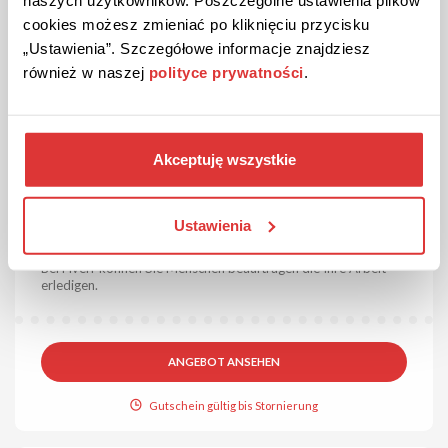
naszych użytkowników. Poszczególne ustawienia plików
cookies możesz zmieniać po kliknięciu przycisku
„Ustawienia”. Szczegółowe informacje znajdziesz
również w naszej
polityce prywatności
.
Akceptuję wszystkie
ANGEBOT
Überprüft
Ustawienia
Nicht mehr Arbeiten mit Fiverr!
Bei Fiverr können Sie Menschen beauftragen die Ihre Arbeit
erledigen.
ANGEBOT ANSEHEN
Gutschein gültig bis Stornierung