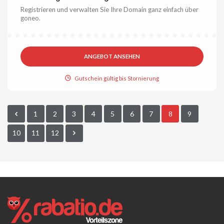
Registrieren und verwalten Sie Ihre Domain ganz einfach über
goneo.
ANGEBOT ANSEHEN
Gutschein gültig bis Stornierung
1
2
3
4
5
6
7
8
9
10
11
12