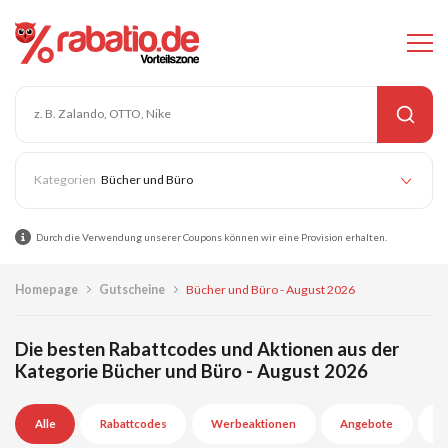
Bücher und Büro
Durch die Verwendung unserer Coupons können wir eine Provision erhalten.
Homepage
Gutscheine
Bücher und Büro - August 2026
Die besten Rabattcodes und Aktionen aus der
Kategorie Bücher und Büro - August 2026
Alle
Rabattcodes
Werbeaktionen
Angebote
A