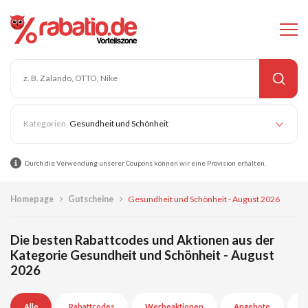
Gesundheit und Schönheit
Durch die Verwendung unserer Coupons können wir eine Provision erhalten.
Homepage
Gutscheine
Gesundheit und Schönheit - August 2026
Die besten Rabattcodes und Aktionen aus der
Kategorie Gesundheit und Schönheit - August
2026
Alle
Rabattcodes
Werbeaktionen
Angebote
A