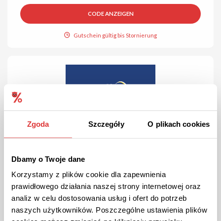
CODE ANZEIGEN
Gutschein gültig bis Stornierung
Zgoda
Szczegóły
O plikach cookies
ANGEBOT
Überprüft
Rezepte ohne Arztbesuch dank euroClinix!
Dbamy o Twoje dane
Sie müssen nicht mehr zum Arzt gehen, um ein Rezept zu
Korzystamy z plików cookie dla zapewnienia
bekommen. Auf dieser Webseite bekommen Sie ganz einfach
prawidłowego działania naszej strony internetowej oraz
das, was Sie brauchen, ohne Rezept.
analiz w celu dostosowania usług i ofert do potrzeb
naszych użytkowników. Poszczególne ustawienia plików