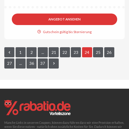
ANGEBOT ANSEHEN
Gutschein gültig bis Stornierung
1
2
...
21
22
23
24
25
26
27
...
36
37
Manche Links in unseren Coupons, können dazu führen dass wir eine Provision erhalten,
wenn Sie diese nutzen - natürlich ohne zusätzliche Kosten für Sie. Dadurch können wir