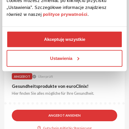
cookies możesz zmieniać po kliknięciu przycisku
ANGEBOT ANSEHEN
„Ustawienia”. Szczegółowe informacje znajdziesz
również w naszej
polityce prywatności
.
Gutschein gültig bis Stornierung
Akceptuję wszystkie
Ustawienia
ANGEBOT
Überprüft
Gesundheitsprodukte von euroClinix!
Hier finden Sie alles mögliche für Ihre Gesundheit.
ANGEBOT ANSEHEN
Gutschein gültig bis Stornierung