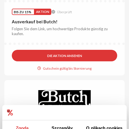
BIS ZU 15%
AKTION
Überprüft
Ausverkauf bei Butch!
Folgen Sie dem Link, um hochwertige Produkte günstig zu
kaufen.
DIE AKTION ANSEHEN
Gutschein gültig bis Stornierung
Zgoda
Szczegóły
O plikach cookies