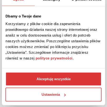
KOSTENLOSER VERSAND
AKTION
Überprüft
Gratis Versand bei Butch!
Schon ab 50€ Einkaufswert zahlen Sie keine Versandkosten.
Dbamy o Twoje dane
Korzystamy z plików cookie dla zapewnienia
prawidłowego działania naszej strony internetowej oraz
DIE AKTION ANSEHEN
analiz w celu dostosowania usług i ofert do potrzeb
naszych użytkowników. Poszczególne ustawienia plików
Gutschein gültig bis Stornierung
cookies możesz zmieniać po kliknięciu przycisku
„Ustawienia”. Szczegółowe informacje znajdziesz
również w naszej
polityce prywatności
.
Akceptuję wszystkie
Ustawienia
30% RABATT
AKTION
Überprüft
30% Rabatt auf Bettwäsche von HEMA!