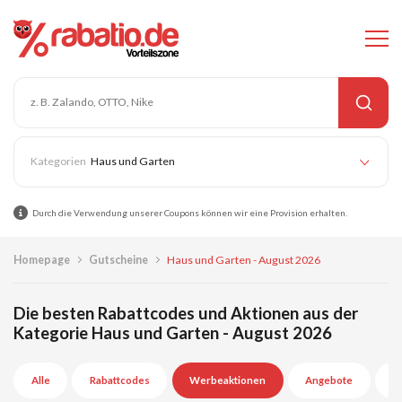
Haus und Garten
Durch die Verwendung unserer Coupons können wir eine Provision erhalten.
Homepage
Gutscheine
Haus und Garten - August 2026
Die besten Rabattcodes und Aktionen aus der
Kategorie Haus und Garten - August 2026
Alle
Rabattcodes
Werbeaktionen
Angebote
A