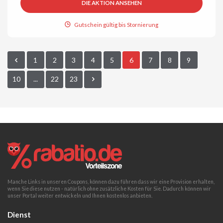
DIE AKTION ANSEHEN
Gutschein gültig bis Stornierung
1
2
3
4
5
6
7
8
9
10
...
22
23
Manche Links in unseren Coupons, können dazu führen dass wir eine Provision erhalten,
wenn Sie diese nutzen - natürlich ohne zusätzliche Kosten für Sie. Dadurch können wir
unser Portal weiter entwickeln und Ihnen kostenlos anbieten.
Dienst