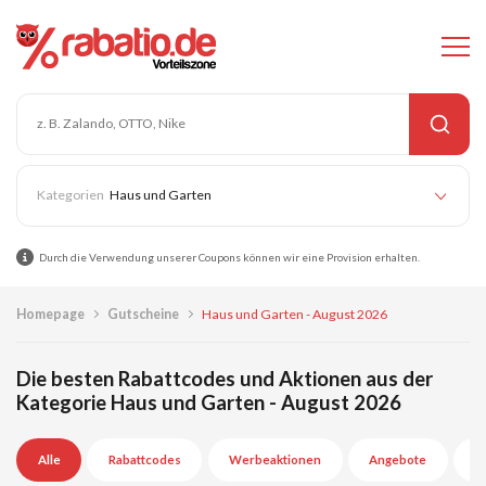
Haus und Garten
Durch die Verwendung unserer Coupons können wir eine Provision erhalten.
Homepage
Gutscheine
Haus und Garten - August 2026
Die besten Rabattcodes und Aktionen aus der
Kategorie Haus und Garten - August 2026
Alle
Rabattcodes
Werbeaktionen
Angebote
A