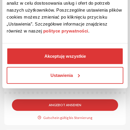
analiz w celu dostosowania usług i ofert do potrzeb
naszych użytkowników. Poszczególne ustawienia plików
cookies możesz zmieniać po kliknięciu przycisku
„Ustawienia”. Szczegółowe informacje znajdziesz
również w naszej
polityce prywatności
.
Akceptuję wszystkie
ANGEBOT
Überprüft
Neuheiten bei vidaXL!
Ustawienia
Schauen Sie sich die Neuheiten wie z.B. Matratzen,
Gartenhäuschen und vieles mehr an.
ANGEBOT ANSEHEN
Gutschein gültig bis Stornierung