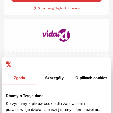
Gutschein gültig bis Stornierung
10% RABATT
AKTION
Überprüft
10% Rabatt bei vidaXL!
Schauen Sie bei den monatlich wechselnden Angeboten nach
Zgoda
Szczegóły
O plikach cookies
die um 10% reduziert sind.
Dbamy o Twoje dane
DIE AKTION ANSEHEN
Korzystamy z plików cookie dla zapewnienia
prawidłowego działania naszej strony internetowej oraz
Gutschein gültig bis Stornierung