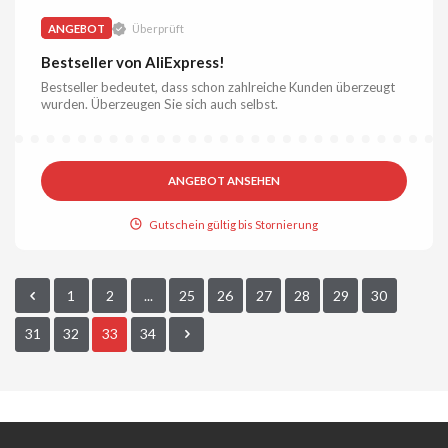
ANGEBOT
Überprüft
Bestseller von AliExpress!
Bestseller bedeutet, dass schon zahlreiche Kunden überzeugt
wurden. Überzeugen Sie sich auch selbst.
ANGEBOT ANSEHEN
Gutschein gültig bis Stornierung
1
2
...
25
26
27
28
29
30
31
32
33
34