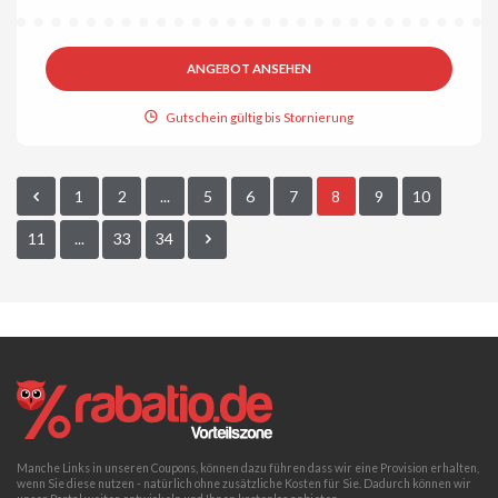
ANGEBOT ANSEHEN
Gutschein gültig bis Stornierung
1
2
...
5
6
7
8
9
10
11
...
33
34
Manche Links in unseren Coupons, können dazu führen dass wir eine Provision erhalten,
wenn Sie diese nutzen - natürlich ohne zusätzliche Kosten für Sie. Dadurch können wir