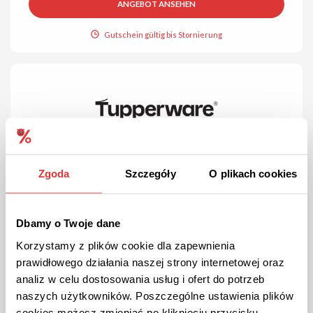
ANGEBOT ANSEHEN
Gutschein gültig bis Stornierung
Zgoda
Szczegóły
O plikach cookies
KOSTENLOSER VERSAND
AKTION
Überprüft
Gratis Versand bei Tupperware!
Dbamy o Twoje dane
Kaufen Sie für mind. 99€ ein, um keine Versandkosten zu
zahlen.
Korzystamy z plików cookie dla zapewnienia
prawidłowego działania naszej strony internetowej oraz
analiz w celu dostosowania usług i ofert do potrzeb
DIE AKTION ANSEHEN
naszych użytkowników. Poszczególne ustawienia plików
cookies możesz zmieniać po kliknięciu przycisku