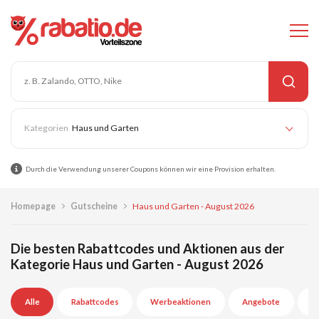
Haus und Garten
Durch die Verwendung unserer Coupons können wir eine Provision erhalten.
Homepage
Gutscheine
Haus und Garten - August 2026
Die besten Rabattcodes und Aktionen aus der
Kategorie Haus und Garten - August 2026
Alle
Rabattcodes
Werbeaktionen
Angebote
A