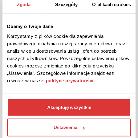
Zgoda
Szczegóły
O plikach cookies
GRATIS VERSAND
AKTION
Überprüft
Dbamy o Twoje dane
Weltweit kostenloser Versand bei 24Bottles!
Korzystamy z plików cookie dla zapewnienia
Ab 49€ Einkaufswert wird Ihre Bestellung kostenlos geliefert
und das weltweit.
prawidłowego działania naszej strony internetowej oraz
analiz w celu dostosowania usług i ofert do potrzeb
naszych użytkowników. Poszczególne ustawienia plików
DIE AKTION ANSEHEN
cookies możesz zmieniać po kliknięciu przycisku
„Ustawienia”. Szczegółowe informacje znajdziesz
Gutschein gültig bis Stornierung
również w naszej
polityce prywatności
.
Akceptuję wszystkie
Ustawienia