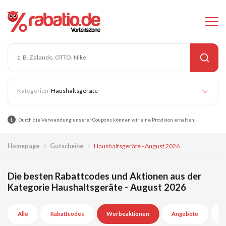
Haushaltsgeräte
Durch die Verwendung unserer Coupons können wir eine Provision erhalten.
Homepage
Gutscheine
Haushaltsgeräte - August 2026
Die besten Rabattcodes und Aktionen aus der
Kategorie Haushaltsgeräte - August 2026
Alle
Rabattcodes
Werbeaktionen
Angebote
A