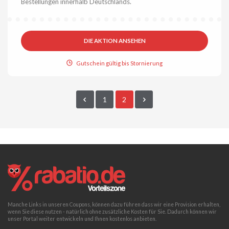
Bestellungen innerhalb Deutschlands.
DIE AKTION ANSEHEN
Gutschein gültig bis Stornierung
1
2
Manche Links in unseren Coupons, können dazu führen dass wir eine Provision erhalten,
wenn Sie diese nutzen - natürlich ohne zusätzliche Kosten für Sie. Dadurch können wir
unser Portal weiter entwickeln und Ihnen kostenlos anbieten.