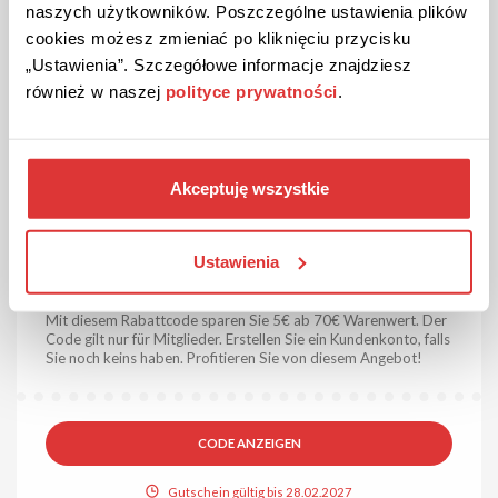
naszych użytkowników. Poszczególne ustawienia plików
Gutschein gültig bis Stornierung
cookies możesz zmieniać po kliknięciu przycisku
„Ustawienia”. Szczegółowe informacje znajdziesz
również w naszej
polityce prywatności
.
Akceptuję wszystkie
5€ RABATT
RABATTCODE
Überprüft
Ustawienia
5€ Gutscheincode für COSTWAY!
Mit diesem Rabattcode sparen Sie 5€ ab 70€ Warenwert. Der
Code gilt nur für Mitglieder. Erstellen Sie ein Kundenkonto, falls
Sie noch keins haben. Profitieren Sie von diesem Angebot!
CODE ANZEIGEN
Gutschein gültig bis 28.02.2027