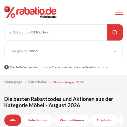
Möbel
Durch die Verwendung unserer Coupons können wir eine Provision erhalten.
Homepage
Gutscheine
Möbel - August 2026
Die besten Rabattcodes und Aktionen aus der
Kategorie Möbel - August 2026
Alle
Rabattcodes
Werbeaktionen
Angebote
A