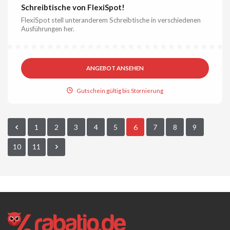
Schreibtische von FlexiSpot!
FlexiSpot stell unteranderem Schreibtische in verschiedenen
Ausführungen her.
ANGEBOT ANSEHEN
Gutschein gültig bis Stornierung
1
2
3
4
5
6
7
8
9
10
11