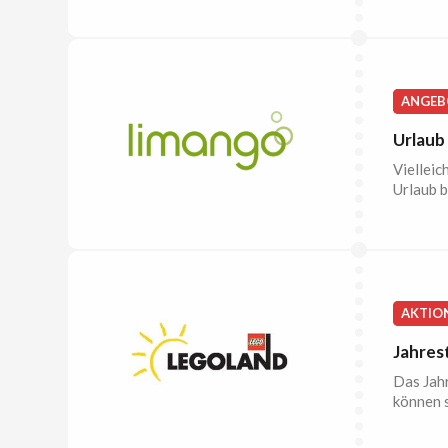
ANGEB
Urlaub
Vielleic
Urlaub b
AKTIO
Jahres
Das Jahr
können s