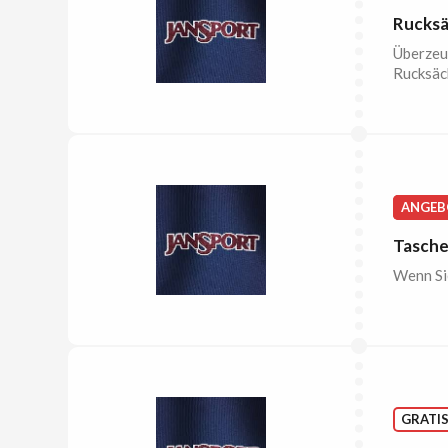
Rucksä
Überzeug
Rucksäc
ANGEB
Tasche
Wenn Sie
GRATI