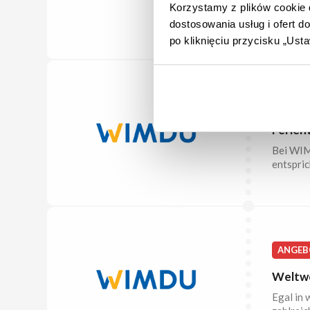
Korzystamy z plików cookie d
Schon ab
dostosowania usług i ofert 
po kliknięciu przycisku „Us
ANGEB
Ferien
Bei WIMD
entspric
ANGEB
Weltwe
Egal in 