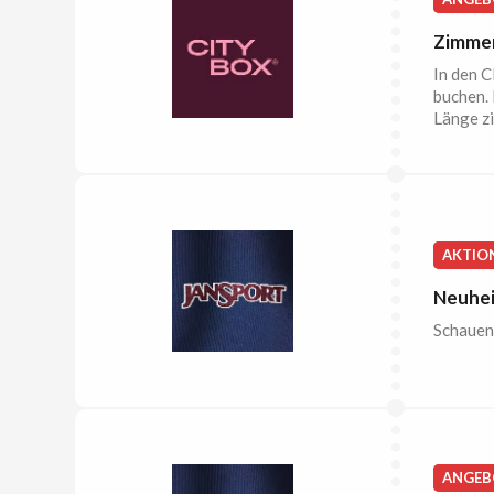
Zimmer
In den 
buchen. 
Länge zi
AKTIO
Neuhei
Schauen 
ANGEB