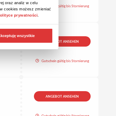
ej oraz analiz w celu
Gutschein gültig bis Stornierung
ków cookies możesz zmieniać
olityce prywatności
.
kceptuję wszystkie
ANGEBOT ANSEHEN
Gutschein gültig bis Stornierung
ANGEBOT ANSEHEN
Gutschein gültig bis Stornierung