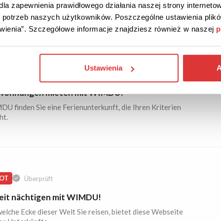
la zapewnienia prawidłowego działania naszej strony internetow
 25€ pro Nacht finden Sie eine Unterkunft auf dieser Webseite.
do potrzeb naszych użytkowników. Poszczególne ustawienia pli
tawienia”. Szczegółowe informacje znajdziesz również w naszej
p
Ustawienia
A
OT
Überprüft
wohnungen mieten mit WIMDU!
U finden Sie eine Ferienunterkunft, die Ihren Kriterien
ht.
OT
Überprüft
it nächtigen mit WIMDU!
welche Ecke dieser Welt Sie reisen, bietet diese Webseite