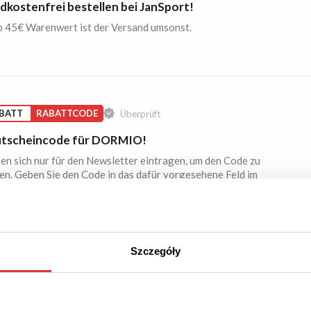
dkostenfrei bestellen bei JanSport!
b 45€ Warenwert ist der Versand umsonst.
ABATT
RABATTCODE
Überprüft
tscheincode für DORMIO!
en sich nur für den Newsletter eintragen, um den Code zu
n. Geben Sie den Code in das dafür vorgesehene Feld im
orb ein.
Szczegóły
OT
Überprüft
ge Ferienunterkünfte bei WIMDU!