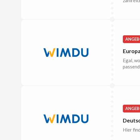
zahlreic
ANGEB
Europa
Egal, wo
passend
ANGEB
Deutsc
Hier fin