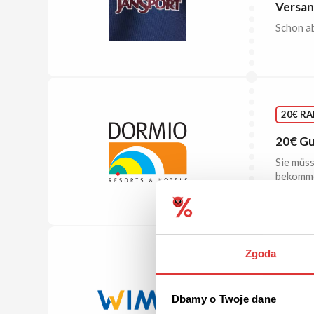
Versan
Schon a
20€ R
20€ Gu
Sie müss
bekomme
Bestellk
Zgoda
ANGEB
Dbamy o Twoje dane
Günsti