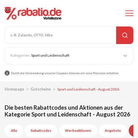
Sport und Leidenschaft
Durch die Verwendung unserer Coupons können wir eine Provision erhalten.
Homepage
Gutscheine
Sport und Leidenschaft - August 2026
Die besten Rabattcodes und Aktionen aus der
Kategorie Sport und Leidenschaft - August 2026
Alle
Rabattcodes
Werbeaktionen
Angebote
A