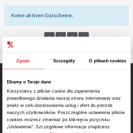
Keine aktiven Gutscheine.
1
2
Zgoda
Szczegóły
O plikach cookies
Dbamy o Twoje dane
Korzystamy z plików cookie dla zapewnienia
prawidłowego działania naszej strony internetowej oraz
Manche Links in unseren Coupons, können dazu führen dass wir eine Provision erhalten,
wenn Sie diese nutzen - natürlich ohne zusätzliche Kosten für Sie. Dadurch können wir
analiz w celu dostosowania usług i ofert do potrzeb
unser Portal weiter entwickeln und Ihnen kostenlos anbieten.
naszych użytkowników. Poszczególne ustawienia plików
Dienst
cookies możesz zmieniać po kliknięciu przycisku
„Ustawienia”. Szczegółowe informacje znajdziesz
Über uns