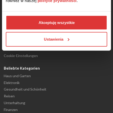
również w naszej
polityce prywatności
.
Unser Team Rabatio
AGB
Datenschutzerklärung
Kontakt
Akceptuję wszystkie
Impressum
Black Friday
Ustawienia
Wie funktionieren die Rabattcoupons?
Blog
Cookie-Einstellungen
Beliebte Kategorien
Haus und Garten
Elektronik
Gesundheit und Schönheit
Reisen
Unterhaltung
Finanzen