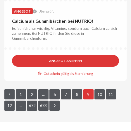
ANGEBOT
Überprüft
Calcium als Gummibärchen bei NUTRIQ!
Es ist nicht nur wichtig, Vitamine, sondern auch Calcium zu sich
zu nehmen. Bei NUTRIQ finden Sie diese in
Gummibärchenform.
ANGEBOT ANSEHEN
Gutschein gültig bis Stornierung
1
2
...
6
7
8
9
10
11
12
...
672
673