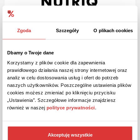
Zgoda
Szczegóły
O plikach cookies
10€ RABATT
AKTION
Überprüft
10€ sparen bei NUTRIQ!
Dbamy o Twoje dane
Beim Kauf von 2 Packungen sparen Sie 10€. Nutzen Sie die
Chance, weniger für Ihre Bestellung zu bezahlen.
Korzystamy z plików cookie dla zapewnienia
prawidłowego działania naszej strony internetowej oraz
analiz w celu dostosowania usług i ofert do potrzeb
naszych użytkowników. Poszczególne ustawienia plików
DIE AKTION ANSEHEN
cookies możesz zmieniać po kliknięciu przycisku
Gutschein gültig bis Stornierung
„Ustawienia”. Szczegółowe informacje znajdziesz
również w naszej
polityce prywatności
.
Akceptuję wszystkie