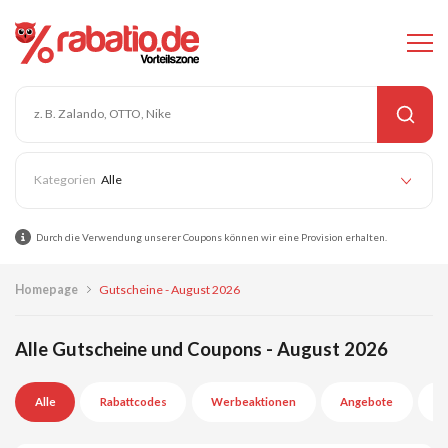
Alle
Durch die Verwendung unserer Coupons können wir eine Provision erhalten.
Homepage
Gutscheine - August 2026
Alle Gutscheine und Coupons - August 2026
Alle
Rabattcodes
Werbeaktionen
Angebote
A