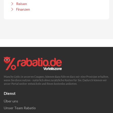
Reisen
Finanzen
Manche Links in unseren Coupons, können dazu führen dass wir eine Provision erhalten,
wenn Sie diese nutzen - natürlich ohne zusätzliche Kosten für Sie. Dadurch können wir
unser Portal weiter entwickeln und Ihnen kostenlos anbieten.
Dienst
Über uns
Unser Team Rabatio