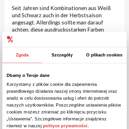
Seit Jahren sind Kombinationen aus Weiß
und Schwarz auch in der Herbstsaison
angesagt. Allerdings sollte man darauf
achten, diese ausdrucksstarken Farben
nicht abwechselnd zu kombinieren. Ein
weißes Oberteil, ein schwarzes Unterteil
und weiße Schuhe sehen nicht gut aus.
Zgoda
Szczegóły
O plikach cookies
Besser ist es, Weiß mit Weiß und Schwarz
mit Schwarz zu tragen. Bei der Kombination
von Schwarz und Weiß kommt es auch auf
Dbamy o Twoje dane
die Proportionen an. Schlanke Menschen
Korzystamy z plików cookie dla zapewnienia
können mehr Weiß tragen, das optisch
prawidłowego działania naszej strony internetowej oraz
breiter wirkt. Für Menschen mit Übergrößen
analiz w celu dostosowania usług i ofert do potrzeb
ist ein schwarzes Styling mit weißen
naszych użytkowników. Poszczególne ustawienia plików
Accessoires eher zu empfehlen.
cookies możesz zmieniać po kliknięciu przycisku
„Ustawienia”. Szczegółowe informacje znajdziesz
również w naszej
polityce prywatności
.