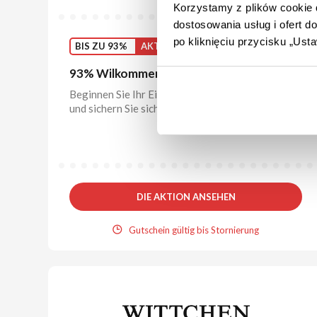
Korzystamy z plików cookie d
dostosowania usług i ofert 
po kliknięciu przycisku „Us
BIS ZU 93%
AKTION
93% Wilkommensrabatt bei AliExpress!
Beginnen Sie Ihr Einkaufserlebnis mit AliExpress
und sichern Sie sich direkt tolle Rabatte.
DIE AKTION ANSEHEN
Gutschein gültig bis Stornierung