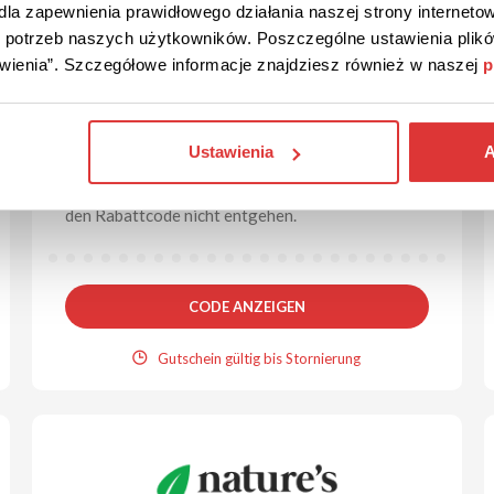
la zapewnienia prawidłowego działania naszej strony internetow
do potrzeb naszych użytkowników. Poszczególne ustawienia pli
tawienia”. Szczegółowe informacje znajdziesz również w naszej
p
5% RABATT
RABATTCODE
5% Neukundenrabattcode im Club del
Sole!
Ustawienia
A
Melden Sie sich für den Newsletter an, um bei
Ihrer nächsten Reise zu sparen. Lassen Sie sich
den Rabattcode nicht entgehen.
CODE ANZEIGEN
Gutschein gültig bis Stornierung