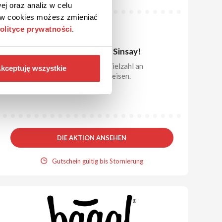
ej oraz analiz w celu
ków cookies możesz zmieniać
olityce prywatności
.
BIS ZU 50%
AKTION
Ausverkauf bis zu 50% bei Sinsay!
Im Ausverkauf finden Sie eine Vielzahl an
kceptuję wszystkie
Produkten zu sehr niedrigen Preisen.
DIE AKTION ANSEHEN
Gutschein gültig bis Stornierung