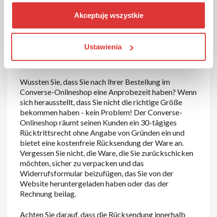
Besuchen Sie noch heute den Converse-Onlineshop
Akceptuję wszystkie
und sehen Sie selbst, wie viel Sie sparen können.
Wie kann ich Converse-Ware
Ustawienia
zurückgeben?
Wussten Sie, dass Sie nach Ihrer Bestellung im
Converse-Onlineshop eine Anprobezeit haben? Wenn
sich herausstellt, dass Sie nicht die richtige Größe
bekommen haben - kein Problem! Der Converse-
Onlineshop räumt seinen Kunden ein 30-tägiges
Rücktrittsrecht ohne Angabe von Gründen ein und
bietet eine kostenfreie Rücksendung der Ware an.
Vergessen Sie nicht, die Ware, die Sie zurückschicken
möchten, sicher zu verpacken und das
Widerrufsformular beizufügen, das Sie von der
Website heruntergeladen haben oder das der
Rechnung beilag.
Achten Sie darauf, dass die Rücksendung innerhalb