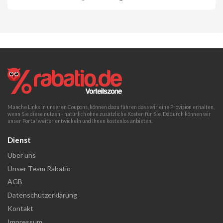
Manche Links in unseren Coupons, können dazu führen dass wir eine Provision erhalten,
wenn Sie diese nutzen - natürlich ohne zusätzliche Kosten für Sie. Dadurch können wir
unser Portal weiter entwickeln und Ihnen kostenlos anbieten.
Dienst
Über uns
Unser Team Rabatio
AGB
Datenschutzerklärung
Kontakt
Impressum