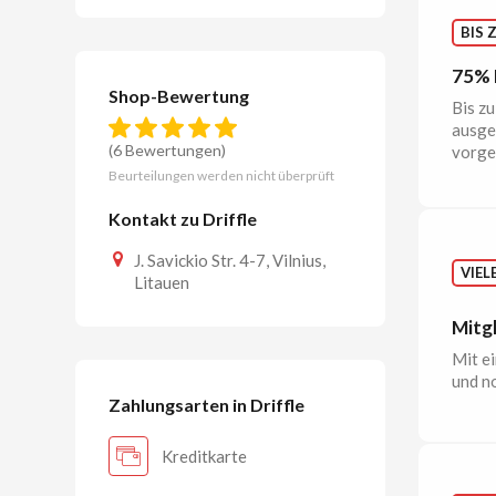
BIS 
75% R
Shop-Bewertung
Bis z
ausge
(6 Bewertungen)
vorges
Beurteilungen werden nicht überprüft
Kontakt zu Driffle
J. Savickio Str. 4-7, Vilnius,
VIEL
Litauen
Mitgl
Mit e
und no
Zahlungsarten in Driffle
Kreditkarte