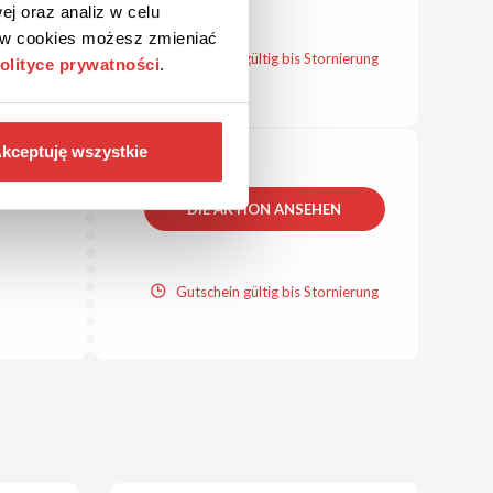
ej oraz analiz w celu
ków cookies możesz zmieniać
Gutschein gültig bis Stornierung
olityce prywatności
.
kceptuję wszystkie
DIE AKTION ANSEHEN
Gutschein gültig bis Stornierung