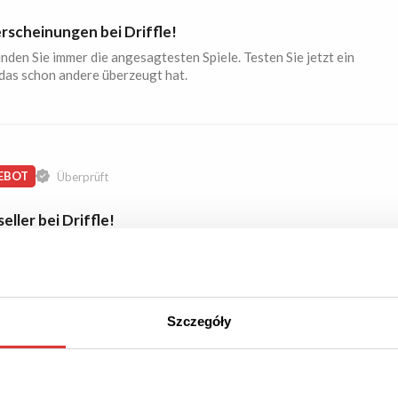
rscheinungen bei Driffle!
inden Sie immer die angesagtesten Spiele. Testen Sie jetzt ein
 das schon andere überzeugt hat.
EBOT
Überprüft
eller bei Driffle!
ugen Sie sich selber von einem der meistverkauften Spiele.
den Bestsellern sind Spiele aus verschiedenen Kategorien.
Szczegóły
EBOT
Überprüft