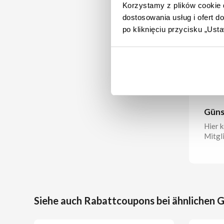
Softw
Korzystamy z plików cookie d
dostosowania usług i ofert 
Hier 
po kliknięciu przycisku „Us
allen
BIS 
Günst
Hier 
Mitgli
Siehe auch Rabattcoupons bei ähnlichen 