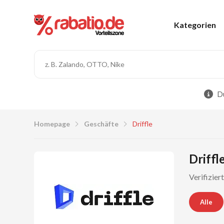
Kategorien
Du
Homepage
Geschäfte
Driffle
Driffl
Verifizier
Alle