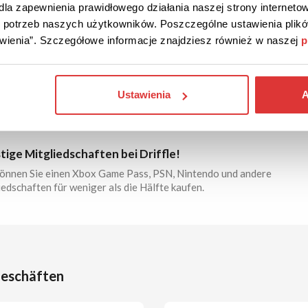
are bei Driffle!
la zapewnienia prawidłowego działania naszej strony internetow
do potrzeb naszych użytkowników. Poszczególne ustawienia pli
bekommen Sie Antivirus, VPN und andere Programme von
tawienia”. Szczegółowe informacje znajdziesz również w naszej
p
 Namhaften Anbietern zu niedrigen Preisen.
Ustawienia
A
ZU 53%
AKTION
Überprüft
ige Mitgliedschaften bei Driffle!
können Sie einen Xbox Game Pass, PSN, Nintendo und andere
edschaften für weniger als die Hälfte kaufen.
Geschäften