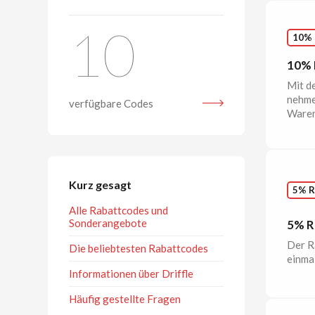
10
10%
10% 
Mit d
nehme
verfügbare Codes
Waren
Kurz gesagt
5% 
Alle Rabattcodes und
Sonderangebote
5% R
Der R
Die beliebtesten Rabattcodes
einmal
Informationen über Driffle
Häufig gestellte Fragen