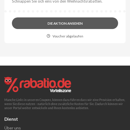
Schnappen Sie sich eins von den Weihnachtsrabatten.
DIE AKTION ANSEHEN
Voucher abgelaufen
Manche Links in unseren Coupons, können dazu führen dass wir eine Provision erhalten,
wenn Sie diese nutzen - natürlich ohne zusätzliche Kosten für Sie. Dadurch können wir
unser Portal weiter entwickeln und Ihnen kostenlos anbieten.
Dienst
Über uns