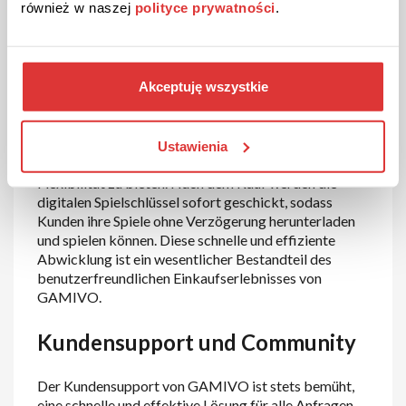
helfen.
również w naszej
polityce prywatności
.
Vielfältige Zahlungsmethoden
und sofortige Lieferung
Akceptuję wszystkie
GAMIVO unterstützt eine Vielzahl von
Zahlungsmethoden, darunter Kreditkarten, PayPal
Ustawienia
und Kryptowährungen, um den Kunden maximale
Flexibilität zu bieten. Nach dem Kauf werden die
digitalen Spielschlüssel sofort geschickt, sodass
Kunden ihre Spiele ohne Verzögerung herunterladen
und spielen können. Diese schnelle und effiziente
Abwicklung ist ein wesentlicher Bestandteil des
benutzerfreundlichen Einkaufserlebnisses von
GAMIVO.
Kundensupport und Community
Der Kundensupport von GAMIVO ist stets bemüht,
eine schnelle und effektive Lösung für alle Anfragen