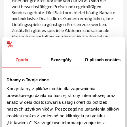
Einer der größten Vorteile von GAMIVO sind die
wettbewerbsfähigen Preise und regelmäßigen
Sonderangebote. Die Plattform bietet häufig Rabatte
und exklusive Deals, die es Gamern ermöglichen, ihre
Lieblingsspiele zu günstigen Preisen zu erwerben.
Zusätzlich gibt es spezielle Aktionen und saisonale
Verkaufsveranstaltungen, die das Einkaufserlebnis
noch attraktiver machen.
Sicherheit und Vertrauen
Zgoda
Szczegóły
O plikach cookies
GAMIVO legt großen Wert auf die Sicherheit und
Zufriedenheit seiner Kunden. Die Plattform
Dbamy o Twoje dane
verwendet fortschrittliche Sicherheitstechnologien,
um sicherzustellen, dass alle Transaktionen geschützt
Korzystamy z plików cookie dla zapewnienia
sind. Kundenbewertungen und ein Bewertungssystem
prawidłowego działania naszej strony internetowej oraz
tragen dazu bei, vertrauenswürdige Verkäufer zu
analiz w celu dostosowania usług i ofert do potrzeb
identifizieren und ein sicheres Einkaufserlebnis zu
naszych użytkowników. Poszczególne ustawienia plików
gewährleisten. Darüber hinaus bietet GAMIVO einen
cookies możesz zmieniać po kliknięciu przycisku
zuverlässigen Kundenservice, der rund um die Uhr
„Ustawienia”. Szczegółowe informacje znajdziesz
verfügbar ist, um bei Fragen und Problemen zu