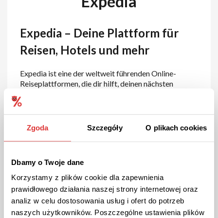
Expedia
Expedia – Deine Plattform für
Reisen, Hotels und mehr
Expedia ist eine der weltweit führenden Online-
Reiseplattformen, die dir hilft, deinen nächsten
Urlaub einfach und schnell zu planen. Auf
expedia.de
kannst du Flüge, Hotels, Mietwagen und Aktivitäten
vergleichen und buchen – alles an einem Ort. Egal, ob
du einen Wochenendtrip, eine Traumreise oder eine
Zgoda
Szczegóły
O plikach cookies
Geschäftsreise planst, Expedia bietet dir zahlreiche
Optionen zu attraktiven Konditionen.
Dbamy o Twoje dane
Das bietet Expedia
Korzystamy z plików cookie dla zapewnienia
prawidłowego działania naszej strony internetowej oraz
Flugbuchungen
: Finde günstige Flüge zu Zielen
analiz w celu dostosowania usług i ofert do potrzeb
auf der ganzen Welt mit flexiblen Optionen und
Preisvergleichen.
naszych użytkowników. Poszczególne ustawienia plików