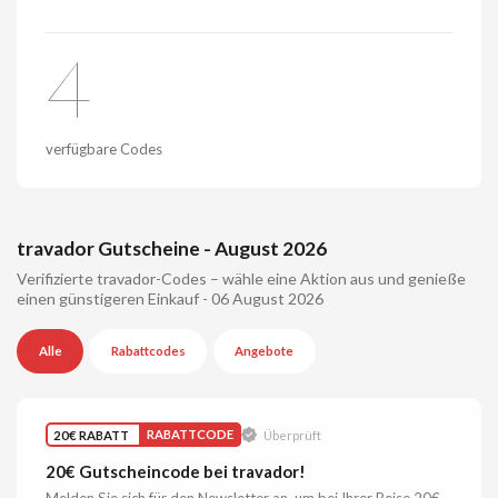
4
verfügbare Codes
travador Gutscheine - August 2026
Verifizierte travador-Codes – wähle eine Aktion aus und genieße
einen günstigeren Einkauf - 06 August 2026
Alle
Rabattcodes
Angebote
20€ RABATT
RABATTCODE
Überprüft
20€ Gutscheincode bei travador!
Melden Sie sich für den Newsletter an, um bei Ihrer Reise 20€