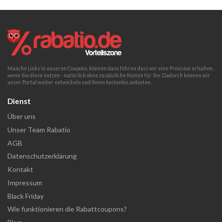
Manche Links in unseren Coupons, können dazu führen dass wir eine Provision erhalten,
wenn Sie diese nutzen - natürlich ohne zusätzliche Kosten für Sie. Dadurch können wir
unser Portal weiter entwickeln und Ihnen kostenlos anbieten.
Dienst
Über uns
Unser Team Rabatio
AGB
Datenschutzerklärung
Kontakt
Impressum
Black Friday
Wie funktionieren die Rabattcoupons?